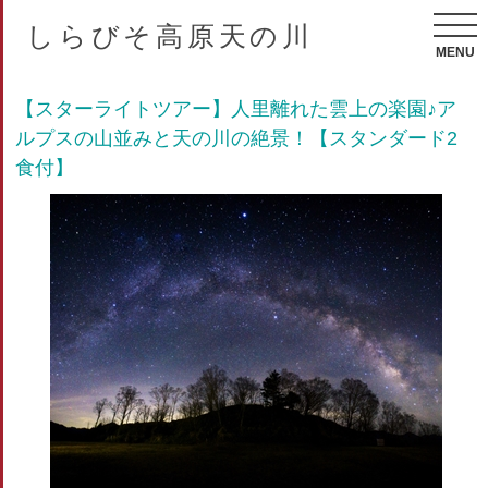
しらびそ高原天の川
MENU
【スターライトツアー】人里離れた雲上の楽園♪ア
ルプスの山並みと天の川の絶景！【スタンダード2
食付】