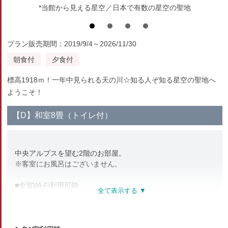
*当館から見える星空／日本で有数の星空の聖地
プラン販売期間：2019/9/4～2026/11/30
朝食付
夕食付
標高1918ｍ！一年中見られる天の川☆知る人ぞ知る星空の聖地へ
ようこそ！
【D】和室8畳（トイレ付）
中央アルプスを望む2階のお部屋。
※客室にお風呂はございません。
■全室Wi-Fi利用可能
■アメニティ
バスタオル・フェイスタオル・浴衣・お茶セット