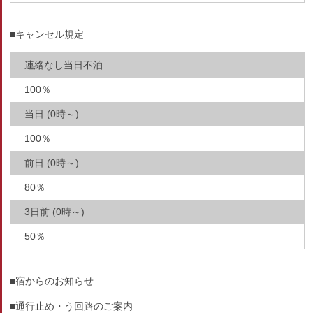
■キャンセル規定
連絡なし当日不泊
100％
当日 (0時～)
100％
前日 (0時～)
80％
3日前 (0時～)
50％
■宿からのお知らせ
■通行止め・う回路のご案内