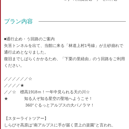
プラン内容
■通行止め・う回路のご案内
矢筈トンネルを出て、当館に来る「林道上村1号線」が土砂崩れで
通行止めとなりました。
復旧までしばらくかかるため、「下栗の里経由」のう回路をご利用
ください。
／／／／／／☆
／／／／★
／／☆ 標高1918ｍ！一年中見られる天の川☆
★ 知る人ぞ知る星空の聖地へようこそ！
360°ぐるっとアルプスの大パノラマ！
【スターライトツアー】
しらびそ高原は“南アルプスに手が届く雲上の楽園”と言われ、