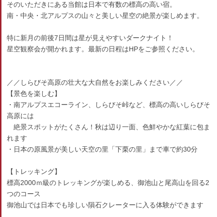
そのいただきにある当館は日本で有数の標高の高い宿。
南・中央・北アルプスの山々と美しい星空の絶景が楽しめます。
特に新月の前後7日間は星が見えやすいダークナイト！
星空観察会が開かれます。最新の日程はHPをご参照ください。
／／しらびそ高原の壮大な大自然をお楽しみください／／
【景色を楽しむ】
・南アルプスエコーライン、しらびそ峠など、標高の高いしらびそ
高原には
絶景スポットがたくさん！秋は辺り一面、色鮮やかな紅葉に包ま
れます
・日本の原風景が美しい天空の里「下栗の里」まで車で約30分
【トレッキング】
標高2000ｍ級のトレッキングが楽しめる、御池山と尾高山を回る2
つのコース
御池山では日本でも珍しい隕石クレーターに入る体験ができます