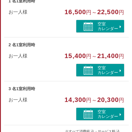
1 名1室利用時
※歯ブラシ・髭剃り・ヘアキャップ・くしはご希望の場合フロ
16,500
22,500
お一人様
円～
円
ントにてお渡しいたします。
※客室に冷蔵庫はございません。
空室
カレンダー
部屋種別
2 名1室利用時
和室
15,400
21,400
お一人様
円～
円
部屋特徴
空室
トイレ/禁煙/インターネットができる部屋/洗浄機付トイ
カレンダー
レ/山が見える
3 名1室利用時
14,300
20,300
お一人様
円～
円
空室
カレンダー
※すべて消費税 込・サービス料 込