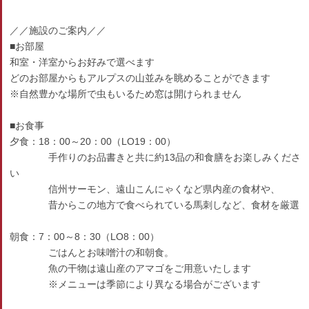
／／施設のご案内／／
■お部屋
和室・洋室からお好みで選べます
どのお部屋からもアルプスの山並みを眺めることができます
※自然豊かな場所で虫もいるため窓は開けられません
■お食事
夕食：18：00～20：00（LO19：00）
手作りのお品書きと共に約13品の和食膳をお楽しみくださ
い
信州サーモン、遠山こんにゃくなど県内産の食材や、
昔からこの地方で食べられている馬刺しなど、食材を厳選
朝食：7：00～8：30（LO8：00）
ごはんとお味噌汁の和朝食。
魚の干物は遠山産のアマゴをご用意いたします
※メニューは季節により異なる場合がございます