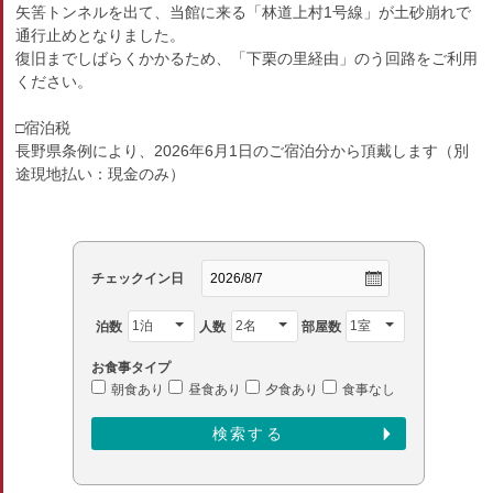
矢筈トンネルを出て、当館に来る「林道上村1号線」が土砂崩れで
通行止めとなりました。
復旧までしばらくかかるため、「下栗の里経由」のう回路をご利用
ください。
□宿泊税
長野県条例により、2026年6月1日のご宿泊分から頂戴します（別
途現地払い：現金のみ）
チェックイン日
泊数
人数
部屋数
お食事タイプ
朝食あり
昼食あり
夕食あり
食事なし