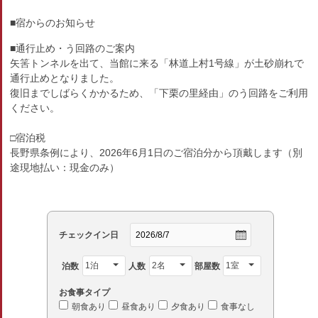
■宿からのお知らせ
■通行止め・う回路のご案内
矢筈トンネルを出て、当館に来る「林道上村1号線」が土砂崩れで
通行止めとなりました。
復旧までしばらくかかるため、「下栗の里経由」のう回路をご利用
ください。
□宿泊税
長野県条例により、2026年6月1日のご宿泊分から頂戴します（別
途現地払い：現金のみ）
チェックイン日
泊数
人数
部屋数
お食事タイプ
朝食あり
昼食あり
夕食あり
食事なし