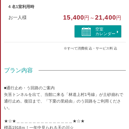
4 名1室利用時
15,400
21,400
お一人様
円～
円
空室
カレンダー
※すべて消費税 込・サービス料 込
プラン内容
■通行止め・う回路のご案内
矢筈トンネルを出て、当館に来る「林道上村1号線」が土砂崩れで
通行止め。復旧まで、「下栗の里経由」のう回路をご利用くださ
い。
★☆★＿＿＿＿＿＿＿＿＿＿＿＿＿＿★☆★
標高1918ｍ！一年中見られる天の川☆