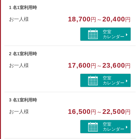
■アメニティ
バスタオル・フェイスタオル・浴衣・お茶セット
1 名1室利用時
18,700
20,400
お一人様
円～
円
※歯ブラシ・髭剃り・ヘアキャップ・くしはご希望の場合フロ
ントにてお渡しいたします。
空室
※客室に冷蔵庫はございません。
カレンダー
部屋種別
2 名1室利用時
和室
17,600
23,600
お一人様
円～
円
部屋特徴
空室
カレンダー
バス/トイレ/禁煙/インターネットができる部屋/洗浄機
付トイレ/山が見える
3 名1室利用時
16,500
22,500
お一人様
円～
円
空室
カレンダー