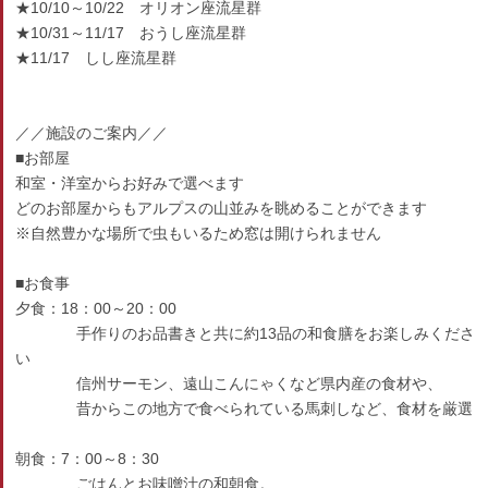
★10/10～10/22 オリオン座流星群
★10/31～11/17 おうし座流星群
★11/17 しし座流星群
／／施設のご案内／／
■お部屋
和室・洋室からお好みで選べます
どのお部屋からもアルプスの山並みを眺めることができます
※自然豊かな場所で虫もいるため窓は開けられません
■お食事
夕食：18：00～20：00
手作りのお品書きと共に約13品の和食膳をお楽しみくださ
い
信州サーモン、遠山こんにゃくなど県内産の食材や、
昔からこの地方で食べられている馬刺しなど、食材を厳選
朝食：7：00～8：30
ごはんとお味噌汁の和朝食。