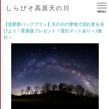
しらびそ高原天の川
MENU
【流星群パックプラン】天の川の聖地で流れ星を浴
びよう！星座版プレゼント！貸出マットあり＜2食
付＞