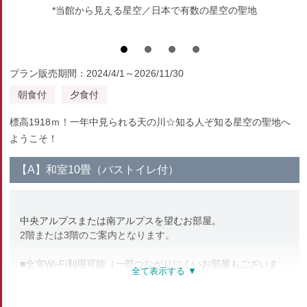
*当館から見える星空／日本で有数の星空の聖地
プラン販売期間：2024/4/1～2026/11/30
朝食付
夕食付
標高1918ｍ！一年中見られる天の川☆知る人ぞ知る星空の聖地へ
ようこそ！
【A】和室10畳（バストイレ付）
中央アルプスまたは南アルプスを望むお部屋。
2階または3階のご案内となります。
■全室Wi-Fi利用可能（一部つながりにくいお部屋もございま
す）