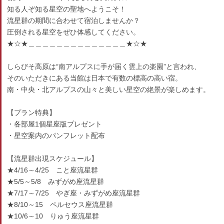
知る人ぞ知る星空の聖地へようこそ！
流星群の期間に合わせて宿泊しませんか？
圧倒される星空をぜひ体感してください。
★☆★＿＿＿＿＿＿＿＿＿＿＿＿＿＿★☆★
しらびそ高原は“南アルプスに手が届く雲上の楽園”と言われ、
そのいただきにある当館は日本で有数の標高の高い宿。
南・中央・北アルプスの山々と美しい星空の絶景が楽しめます。
【プラン特典】
・各部屋1個星座版プレゼント
・星空案内のパンフレット配布
【流星群出現スケジュール】
★4/16～4/25 こと座流星群
★5/5～5/8 みずがめ座流星群
★7/17～7/25 やぎ座・みずがめ座流星群
★8/10～15 ペルセウス座流星群
★10/6～10 りゅう座流星群