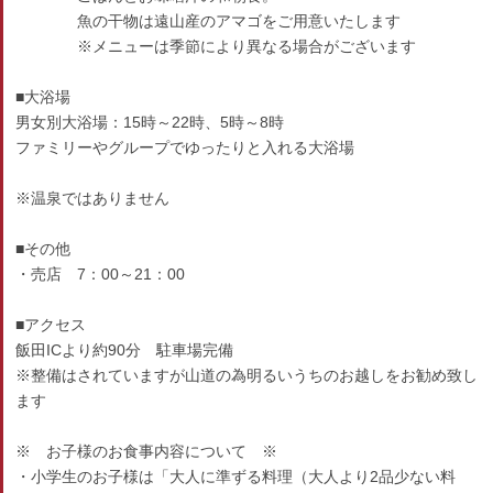
魚の干物は遠山産のアマゴをご用意いたします
※メニューは季節により異なる場合がございます
■大浴場
男女別大浴場：15時～22時、5時～8時
ファミリーやグループでゆったりと入れる大浴場
※温泉ではありません
■その他
・売店 7：00～21：00
■アクセス
飯田ICより約90分 駐車場完備
※整備はされていますが山道の為明るいうちのお越しをお勧め致し
ます
※ お子様のお食事内容について ※
・小学生のお子様は「大人に準ずる料理（大人より2品少ない料