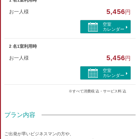
1 名1室利用時
5,456
部屋種別
お一人様
円
和室
空室
カレンダー
部屋特徴
バス/トイレ/禁煙/インターネットができる部屋
2 名1室利用時
5,456
お一人様
円
空室
カレンダー
※すべて消費税 込・サービス料 込
プラン内容
ご出発が早いビジネスマンの方や、