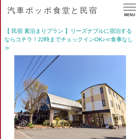
汽車ポッポ食堂と民宿
MENU
【 民宿 素泊まりプラン 】リーズナブルに宿泊する
ならコチラ！22時までチェックインOK♪≪食事なし
≫