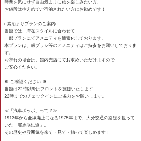
時間を気にせず自由気ままに旅を楽しみたい方、
お値段は控えめでご宿泊されたい方にお勧めです！
□素泊まりプランのご案内□
当館では、滞在スタイルに合わせて
一部プランにてアメニティを簡素化しております。
本プランは、歯ブラシ等のアメニティはご持参をお願いしておりま
す。
お忘れの場合は、館内売店にてお求めいただけますので
ご安心ください。
※ ご確認ください ※
当館は22時以降はフロントを施錠いたします
22時までのチェックインにご協力をお願いします。
≪「汽車ポッポ」って？≫
1913年から全線廃止になる1975年まで、大分交通の路線を担って
いた「耶馬渓鉄道」。
その歴史や雰囲気を来て・見て・触って楽しめます！