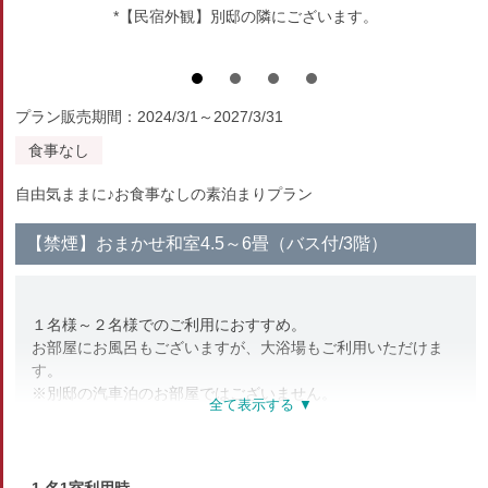
*【民宿外観】別邸の隣にございます。
プラン販売期間：2024/3/1～2027/3/31
食事なし
自由気ままに♪お食事なしの素泊まりプラン
【禁煙】おまかせ和室4.5～6畳（バス付/3階）
１名様～２名様でのご利用におすすめ。
お部屋にお風呂もございますが、大浴場もご利用いただけま
す。
※別邸の汽車泊のお部屋ではございません。
【設備】Wi-Fi/テレビ/個別空調/空冷蔵庫/湯沸かしポット/タオ
ル/ドライヤー