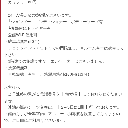
・カミソリ 80円
・24H入浴OKの大浴場がございます。
└シャンプー・コンディショナー・ボディーソープ有
└各部屋にドライヤー有
・全館Wi-Fi使用可
・駐車場無料(50台)
・チェックイン～アウトまでの門限無し。※ルームキーは携帯して
下さい
・3階建ての施設ですが、エレベーターはございません。
・洗濯機無料。
※乾燥機（有料）、洗濯用洗剤/150円(1回分)
お客様へ
・当日連絡の繋がる電話番号を【 備考欄 】にてお知らせください
ませ。
・連泊の際のシーツ交換は、【 2～3日に1回 】行っております。
・館内および全客室内にアルコール消毒液を設置しておりますの
で、ご自由にご利用くださいませ。