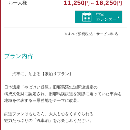
11,250
16,250
お一人様
円～
円
空室
カレンダー
※すべて消費税 込・サービス料 込
プラン内容
― 汽車に、泊まる【素泊りプラン】―
日本遺産「やばけい遊覧」旧耶馬渓鉄道関連遺産の
構成文化財に認定され、旧耶馬渓鉄道を実際に走っていた車両を
地域を代表する三景勝地をテーマに改装。
鉄道ファンはもちろん、大人も心をくすぐられる
魅力たっぷりの「汽車泊」をお楽しみください。