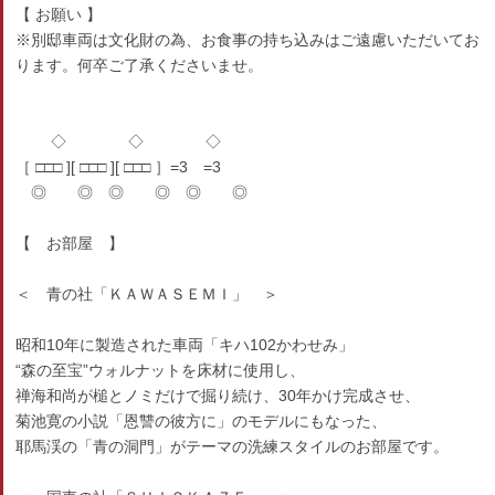
【 お願い 】
※別邸車両は文化財の為、お食事の持ち込みはご遠慮いただいてお
ります。何卒ご了承くださいませ。
◇ ◇ ◇
［ □□□ ][ □□□ ][ □□□ ］=3 =3
◎ ◎ ◎ ◎ ◎ ◎
【 お部屋 】
＜ 青の社「ＫＡＷＡＳＥＭＩ」 ＞
昭和10年に製造された車両「キハ102かわせみ」
“森の至宝”ウォルナットを床材に使用し、
禅海和尚が槌とノミだけで掘り続け、30年かけ完成させ、
菊池寛の小説「恩讐の彼方に」のモデルにもなった、
耶馬渓の「青の洞門」がテーマの洗練スタイルのお部屋です。