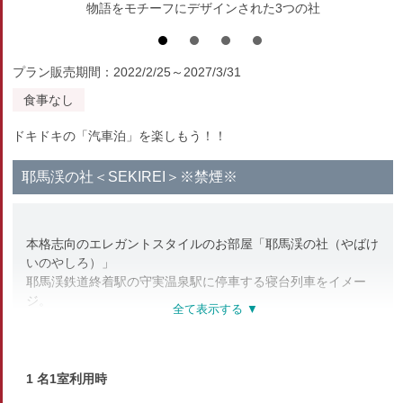
物語をモチーフにデザインされた3つの社
プラン販売期間：2022/2/25～2027/3/31
食事なし
ドキドキの「汽車泊」を楽しもう！！
耶馬渓の社＜SEKIREI＞※禁煙※
本格志向のエレガントスタイルのお部屋「耶馬渓の社（やばけ
いのやしろ）」
耶馬渓鉄道終着駅の守実温泉駅に停車する寝台列車をイメー
ジ。
床には「黄金の木」マホガニーのフローリング。気品ある上質
感と
本物だけが醸し出す重厚な空間で、
ノスタルジーを感じながら贅沢な時間の流れをお楽しみくださ
1 名1室利用時
い。