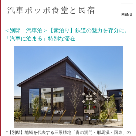
汽車ポッポ食堂と民宿
MENU
＜別邸 汽車泊＞【素泊り】鉄道の魅力を存分に。
「汽車に泊まる」特別な滞在
*【別邸】地域を代表する三景勝地「青の洞門・耶馬溪・国東」の