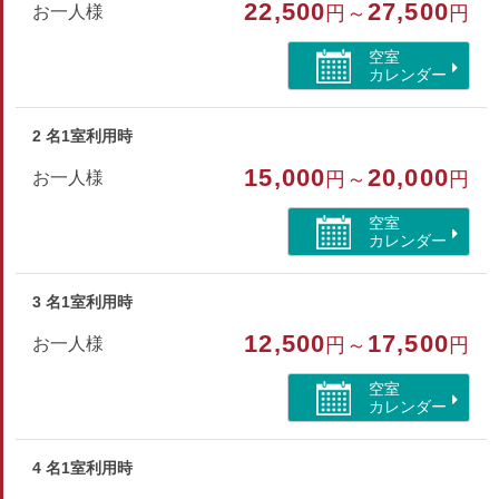
22,500
27,500
お一人様
円～
円
シングルベッド4台/バスルーム/洗面室/ウォシュレット付トイ
空室
レ
カレンダー
冷蔵庫/アメニティ/エアコン/ドライヤー/Free WiFi
2 名1室利用時
部屋種別
15,000
20,000
お一人様
円～
円
洋室（フォース）
空室
部屋特徴
カレンダー
バス/トイレ/離れ/禁煙/インターネットができる部屋/洗
浄機付トイレ
3 名1室利用時
12,500
17,500
お一人様
円～
円
空室
カレンダー
4 名1室利用時