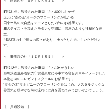
＜ 国東の社「ＳＨＩＯＫＡＺＥ」 ＞
昭和31年に製造された車両「キハ602しおかぜ」
足元に“森の王”オークのフローリングが広がる
国東半島の大自然をテーマとした内装のお部屋です。
和のテイストを加えたモダンな空間に、岩屋のような神秘的な寝
室。
別邸3室の中で最大の広さがあり、ゆったりお過ごしいただけま
す。
＜ 耶馬渓の社「ＳＥＫＩＲＥＩ」 ＞
昭和12年に製造された車両「キハ104せきれい」
耶馬渓鉄道終着駅の守実温泉駅に停車する寝台列車をイメージした
本物志向のエレガントスタイルのお部屋です。
“黄金の木”マホガニーのフローリングをはじめ、ノスタルジックな
雰囲気と緩やかな時の流れにに身を委ねてみてはいかがでしょう。
【 共通設備 】