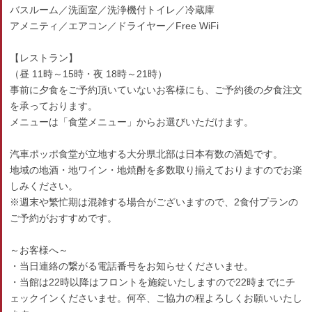
バスルーム／洗面室／洗浄機付トイレ／冷蔵庫
アメニティ／エアコン／ドライヤー／Free WiFi
【レストラン】
（昼 11時～15時・夜 18時～21時）
事前に夕食をご予約頂いていないお客様にも、ご予約後の夕食注文
を承っております。
メニューは「食堂メニュー」からお選びいただけます。
汽車ポッポ食堂が立地する大分県北部は日本有数の酒処です。
地域の地酒・地ワイン・地焼酎を多数取り揃えておりますのでお楽
しみください。
※週末や繁忙期は混雑する場合がございますので、2食付プランの
ご予約がおすすめです。
～お客様へ～
・当日連絡の繋がる電話番号をお知らせくださいませ。
・当館は22時以降はフロントを施錠いたしますので22時までにチ
ェックインくださいませ。何卒、ご協力の程よろしくお願いいたし