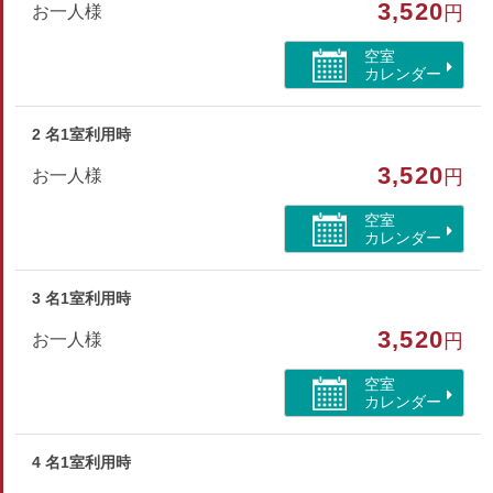
その他
3,520
お一人様
円
部屋特徴
空室
カレンダー
禁煙/湖が見える
2 名1室利用時
3,520
お一人様
円
空室
カレンダー
3 名1室利用時
3,520
お一人様
円
空室
カレンダー
4 名1室利用時