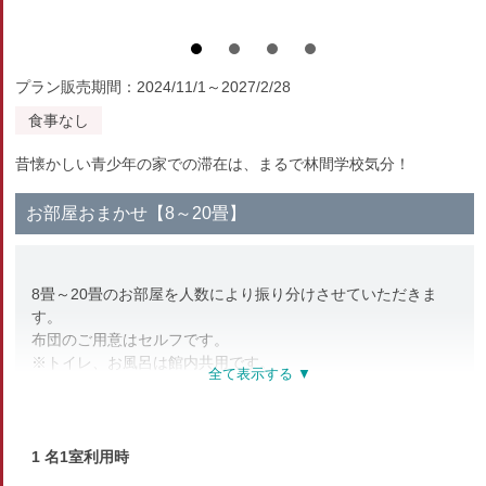
プラン販売期間：2024/11/1～2027/2/28
食事なし
昔懐かしい青少年の家での滞在は、まるで林間学校気分！
お部屋おまかせ【8～20畳】
8畳～20畳のお部屋を人数により振り分けさせていただきま
す。
布団のご用意はセルフです。
※トイレ、お風呂は館内共用です。
※タオルや浴衣等のアメニティはご持参下さい
部屋種別
1 名1室利用時