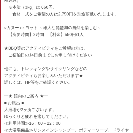
板込み）
※本炭（3kg）は 660円、
食材一式をご希望の方は2,750円を別途頂戴いたします。
○カヌー or ヨット ～雄大な琵琶湖の自然を楽しむ～
【所要時間】2時間 【料金】550円/1人
★BBQ等のアクティビティをご希望の方は、
ご宿泊日の14日前までにお申し付けください
他にも、トレッキングやサイクリングなどの
アクティビティもお楽しみいただけます★
詳しくは、HP等をご確認ください。
━★ 館内のご案内 ★━
■ お風呂 ■
大浴場が2ヶ所ございます。
ゆっくりと疲れを癒してください。
≪利用時間≫16：00～22：00
≪大浴場備品≫リンスインシャンプー、ボディーソープ、ドライヤ