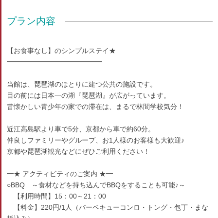
プラン内容
【お食事なし】のシンプルステイ★
━━━━━━━━━━━━━━
当館は、琵琶湖のほとりに建つ公共の施設です。
目の前には日本一の湖『琵琶湖』が広がっています。
昔懐かしい青少年の家での滞在は、まるで林間学校気分！
近江高島駅より車で5分、京都から車で約60分。
仲良しファミリーやグループ、お1人様のお客様も大歓迎♪
京都や琵琶湖観光などにぜひご利用ください！
━★ アクティビティのご案内 ★━
○BBQ ～食材などを持ち込んでBBQをすることも可能♪～
【利用時間】15：00～21：00
【料金】220円/1人（バーベキューコンロ・トング・包丁・まな