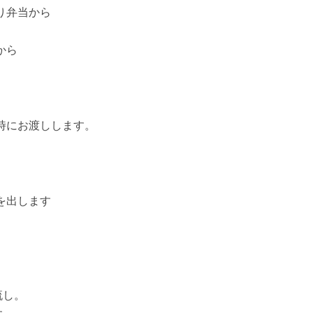
り弁当から
から
時にお渡しします。
を出します
）
流し。