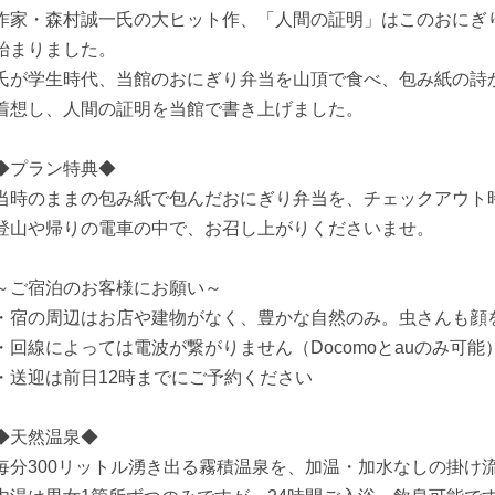
作家・森村誠一氏の大ヒット作、「人間の証明」はこのおにぎ
始まりました。
氏が学生時代、当館のおにぎり弁当を山頂で食べ、包み紙の詩
着想し、人間の証明を当館で書き上げました。
◆プラン特典◆
当時のままの包み紙で包んだおにぎり弁当を、チェックアウト
登山や帰りの電車の中で、お召し上がりくださいませ。
～ご宿泊のお客様にお願い～
・宿の周辺はお店や建物がなく、豊かな自然のみ。虫さんも顔
・回線によっては電波が繋がりません（Docomoとauのみ可能
・送迎は前日12時までにご予約ください
◆天然温泉◆
毎分300リットル湧き出る霧積温泉を、加温・加水なしの掛け