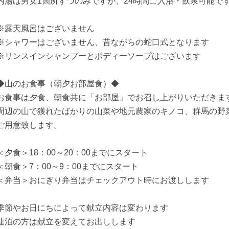
内湯は男女1箇所ずつのみですが、24時間ご入浴・飲泉可能で
※露天風呂はございません
※シャワーはございません、昔ながらの蛇口式となります
※リンスインシャンプーとボディーソープはございます
◆山のお食事（朝夕お部屋食）◆
お食事は夕食、朝食共に「お部屋」でお召し上がりいただきま
周辺の山で獲れたばかりの山菜や地元農家のキノコ、群馬の野
ご用意致します。
＜夕食＞18：00～20：00までにスタート
＜朝食＞7：00～9：00までにスタート
＜弁当＞おにぎり弁当はチェックアウト時にお渡しします
季節やお日にちによって献立内容は変わります
連泊の方は献立を変えてお出しします