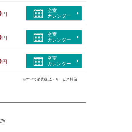
空室
0
円
カレンダー
空室
0
円
カレンダー
空室
0
円
カレンダー
※すべて消費税 込・サービス料 込
//