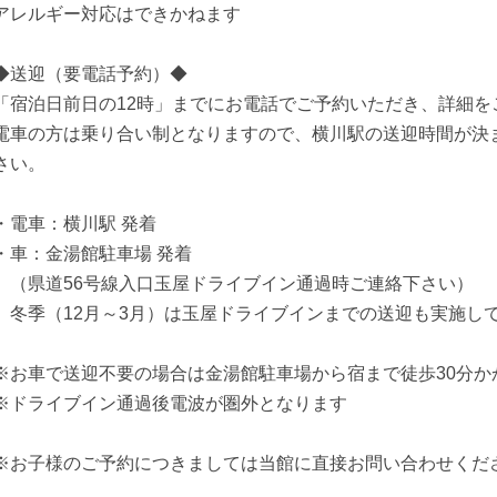
アレルギー対応はできかねます
◆送迎（要電話予約）◆
「宿泊日前日の12時」までにお電話でご予約いただき、詳細を
電車の方は乗り合い制となりますので、横川駅の送迎時間が決
さい。
・電車：横川駅 発着
・車：金湯館駐車場 発着
（県道56号線入口玉屋ドライブイン通過時ご連絡下さい）
冬季（12月～3月）は玉屋ドライブインまでの送迎も実施し
※お車で送迎不要の場合は金湯館駐車場から宿まで徒歩30分か
※ドライブイン通過後電波が圏外となります
※お子様のご予約につきましては当館に直接お問い合わせくだ