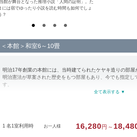
*当館が舞台となった推理小説「人間の証明」。た
まには宿でゆったり小説を読む時間も如何でしょ
う？
＜本館＞和室6～10畳
明治17年創業の本館には、当時建てられたケヤキ造りの部屋
明治憲法が草案された歴史をもつ部屋もあり、今でも指定し
す。
客室と廊下は障子だけで仕切られている古いお部屋です。
お部屋の広さは宿おまかせとなります。冬季はこたつをご用
6名以上のご予約は宿までご連絡下さいませ。
16,280
18,48
1 名1室利用時
お一人様
円～