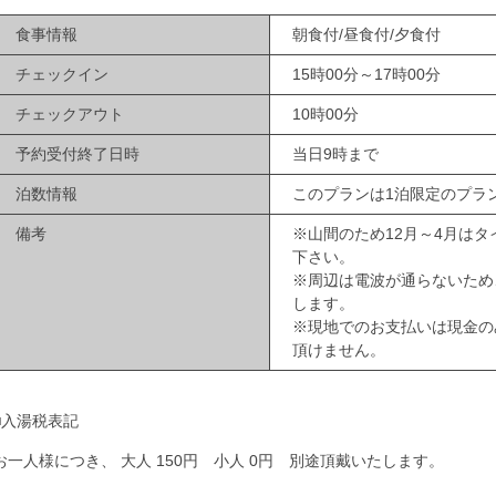
食事情報
朝食付/昼食付/夕食付
チェックイン
15時00分～17時00分
チェックアウト
10時00分
予約受付終了日時
当日9時まで
泊数情報
このプランは1泊限定のプラ
備考
※山間のため12月～4月は
下さい。
※周辺は電波が通らないため
します。
※現地でのお支払いは現金の
頂けません。
■入湯税表記
お一人様につき、 大人 150円 小人 0円 別途頂戴いたします。