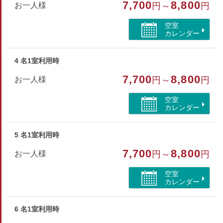
7,700
8,800
お一人様
円～
円
※バスはございませんので大浴場をご利用ください。
空室
カレンダー
部屋種別
その他
4 名1室利用時
部屋特徴
7,700
8,800
お一人様
円～
円
トイレ/喫煙/インターネットができる部屋
空室
カレンダー
5 名1室利用時
7,700
8,800
お一人様
円～
円
空室
カレンダー
6 名1室利用時