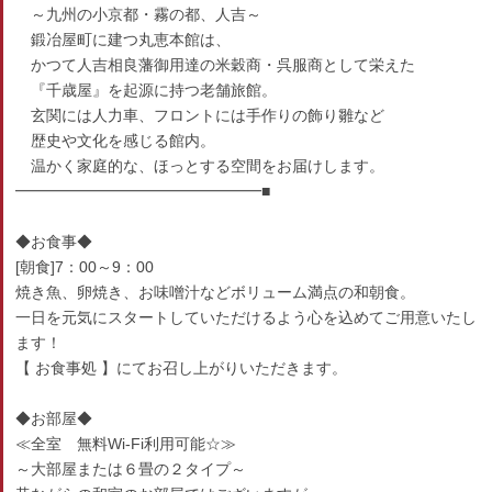
～九州の小京都・霧の都、人吉～
鍛冶屋町に建つ丸恵本館は、
かつて人吉相良藩御用達の米穀商・呉服商として栄えた
『千歳屋』を起源に持つ老舗旅館。
玄関には人力車、フロントには手作りの飾り雛など
歴史や文化を感じる館内。
温かく家庭的な、ほっとする空間をお届けします。
━━━━━━━━━━━━━━━━■
◆お食事◆
[朝食]7：00～9：00
焼き魚、卵焼き、お味噌汁などボリューム満点の和朝食。
一日を元気にスタートしていただけるよう心を込めてご用意いたし
ます！
【 お食事処 】にてお召し上がりいただきます。
◆お部屋◆
≪全室 無料Wi-Fi利用可能☆≫
～大部屋または６畳の２タイプ～