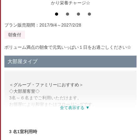
かり栄養チャージ☆
プラン販売期間：2017/9/4～2027/2/28
朝食付
ボリューム満点の朝食で元気いっぱい１日をお過ごしください☆
大部屋タイプ
＜グループ・ファミリーにおすすめ＞
◇大部屋客室◇
3名～６名までご利用いただけます。
お部屋により和室またはフローリングです。
・インターネットは無線LAN接続
・［設備］洋式トイレ/エアコン（個別）/テレビ/お茶セット/
浴衣/スリッパ/歯磨きセット/カミソリ/くし/タオル類/ドライヤ
ー（貸出）
3 名1室利用時
※冷蔵庫は共用のものをご利用いただきます。