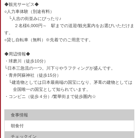
◆観光サービス◆
○人力車体験（別途有料）
└人吉の街並みにぴったり♪
２名様6,000円～ 駅までの送迎/観光案内をお選びいただけま
す。
○貸し自転車（無料）※先着でのご用意です。
◆周辺情報◆
・球磨川（徒歩10分）
└日本三急流の一つ。川下りやラフティングが盛んです。
・青井阿蘇神社（徒歩15分）
└建造物としては日本最南端の国宝になり、茅葺の建物としては
全国唯一の国宝として知られています。
・コンビニ（徒歩４分）/繁華街まで徒歩圏内☆
食事情報
朝食付
チェックイン