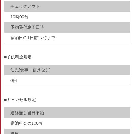
チェックアウト
10時00分
予約受付終了日時
宿泊日の1日前17時まで
■子供料金規定
幼児[食事・寝具なし]
0円
■キャンセル規定
連絡無し当日不泊
宿泊料金の100％
当日