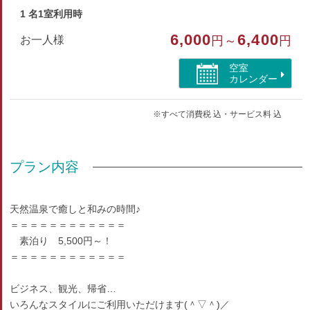
ー、湯沸かしポット、有線ＬＡＮ、シャワートイレ
1 名1室利用時
6,000
6,400
お一人様
円～
円
浴衣、バスタオル、フェイスタオル、シャンプー、コンディシ
ョナー、ボディソープ、歯ブラシセット、スリッパ、ティーパ
空室
ック、コーヒーセット
カレンダー
部屋種別
※すべて消費税 込・サービス料 込
洋室（シングル）
部屋特徴
プラン内容
インターネットができる部屋/洗浄機付トイレ/ユニット
バス
天然温泉で癒しと和みの時間♪
＝＝＝＝＝＝＝＝＝＝＝＝
素泊り 5,500円～！
＝＝＝＝＝＝＝＝＝＝＝＝
ビジネス、観光、帰省…
いろんなスタイルにご利用いただけます(＾▽＾)／