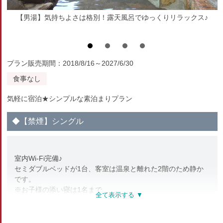
【男湯】気持ちよさは格別！露天風呂でゆっくりリラックス♪
プラン販売期間：2018/8/16～2027/6/30
食事なし
気軽に宿泊★シンプルな素泊まりプラン
◆【禁煙】シングル
室内Wi-Fi完備♪
セミダブルベッドが1台、客室は温泉と離れた2階のため静か
です。
※お子様の添い寝は1名まで
【客室設備】
地デジ対応液晶テレビ、冷蔵庫（空）、エアコン、ドライヤ