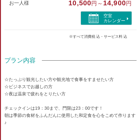
10,500
14,900
お一人様
円～
円
空室
カレンダー
※すべて消費税 込・サービス料 込
プラン内容
☆たっぷり観光したい方や観光地で食事をすませたい方
☆ビジネスでお越しの方
☆夜は温泉で疲れをとりたい方
チェックインは19：30まで、門限は23：00です！
朝は季節の食材をふんだんに使用した和定食を心をこめて作ります
♪