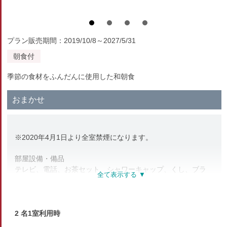
プラン販売期間：2019/10/8～2027/5/31
朝食付
季節の食材をふんだんに使用した和朝食
おまかせ
※2020年4月1日より全室禁煙になります。
部屋設備・備品
テレビ、電話、お茶セット、シャワーキャップ、くし、ブラ
シ、お風呂セット、タオル、バスタオル、浴衣
部屋種別
2 名1室利用時