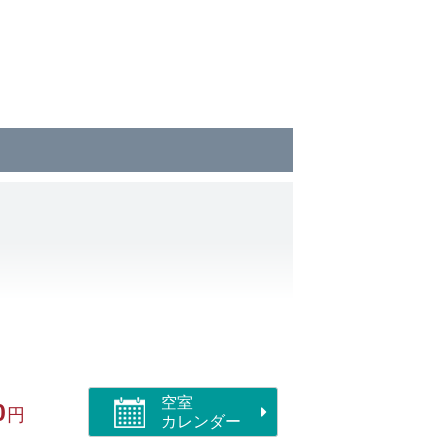
イレ
空室
0
円
カレンダー