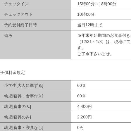
チェックイン
15時00分～18時00分
チェックアウト
10時00分
予約受付終了日時
当日12時まで
備考
※年末年始期間のお食事付き
（12/31～1/3）は、現地
す。
ご了承下さいませ。
■子供料金規定
小学生[大人に準ずる]
60％
幼児[寝具・食事付き]
60％
幼児[食事のみ]
4,400円
幼児[寝具のみ]
2,200円
幼児[食事・寝具なし]
0円