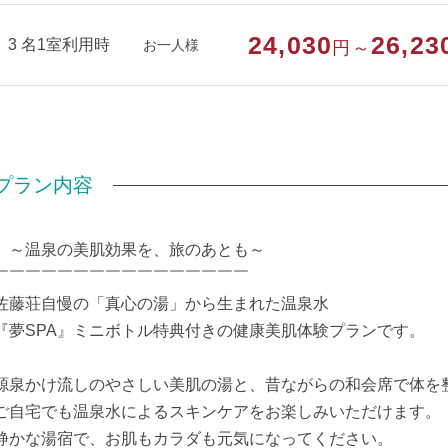
24,030
26,23
3 名1室利用時
お一人様
円～
プラン内容
～温泉の美肌効果を、旅のあとも～
￣￣￣￣￣￣￣￣￣￣￣￣￣￣￣￣
佐藤荘自慢の「真心の湯」から生まれた温泉水
『夢SPA』ミニボトル特典付きの健康美肌体験プランです。
源泉かけ流しのやさしい美肌の湯と、昔ながらの和会席で体を
ご自宅でも温泉水によるスキンケアをお楽しみいただけます。
静かな湯宿で、お肌もカラダも元気になってください。