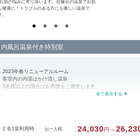
*お肌の悩みに寄り添います。佐藤荘の温泉でお肌
も健康に！トラブルのある方にも優しい温泉で
す。
内風呂温泉付き特別室
2023年春リニューアルルーム
客室内の内湯はかけ流し温泉
3名様以上の場合はお布団をご用意します。
部屋種別
和洋室
部屋特徴
バス/トイレ/特別室・スイート/洗浄機付ト
24,030
26,23
2 名1室利用時
お一人様
円～