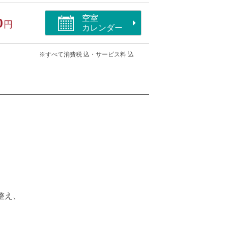
空室
0
円
カレンダー
※すべて消費税 込・サービス料 込
整え、