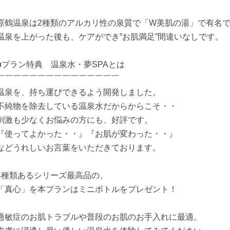
原鶴温泉は2種類のアルカリ性の泉質で「W美肌の湯」で有名
温泉を上がった後も、ケアができ”お肌満足”間違いなしです。
■プラン特典 温泉水・夢SPAとは
￣￣￣￣￣￣￣￣￣￣￣￣￣￣￣
温泉を、持ち運びできるよう開発しました。
不純物を除去している温泉水だからからこそ・・
刺激も少なくお悩みの方にも、好評です。
『使ってよかった・・』『お肌が変わった・・』
などうれしいお言葉をいただきております。
4種類あるシリーズ最高品の、
「真心」を本プランはミニボトルをプレゼント！
過敏症のお肌トラブルや普段のお肌のお手入れに最適。