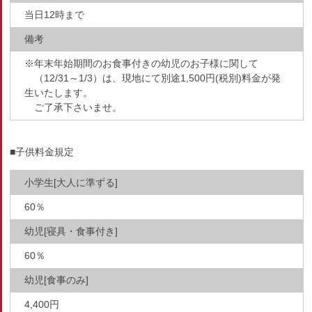
当日12時まで
備考
※年末年始期間のお食事付きの幼児のお子様に関して
（12/31～1/3）は、現地にて別途1,500円(税別)料金が発
生いたします。
ご了承下さいませ。
■子供料金規定
小学生[大人に準ずる]
60％
幼児[寝具・食事付き]
60％
幼児[食事のみ]
4,400円