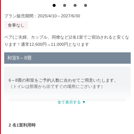
プラン販売期間：2025/4/10～2027/6/30
食事なし
ペア(ご夫婦、カップル、同僚など)2名1室でご宿泊されると安くな
ります！通常12,600円→11,000円となります
和室6～8畳
6～8畳の和室をご予約人数に合わせてご用意いたします。
（トイレは部屋から出てすぐの場所にございます）
部屋種別
和室
2 名1室利用時
部屋特徴