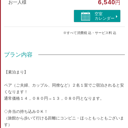
6,540
お一人様
円
インターネットができる部屋
空室
カレンダー
※すべて消費税 込・サービス料 込
プラン内容
【素泊まり】
ペア（ご夫婦、カップル、同僚など）２名１室でご宿泊されると安
くなります！
通常価格１４，０８０円→１３，０８０円となります。
◇弁当の持ち込みＯＫ！
（旅館から歩いて行ける距離にコンビニ・ほっともっともございま
す）