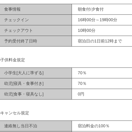
食事情報
朝食付/夕食付
チェックイン
16時00分～19時00分
チェックアウト
10時00分
予約受付終了日時
宿泊日の1日前12時まで
■子供料金規定
小学生[大人に準ずる]
70％
幼児[寝具・食事付き]
70％
幼児[食事・寝具なし]
0円
■キャンセル規定
連絡無し当日不泊
宿泊料金の100％