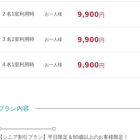
部屋種別
和室
9,900
2 名1室利用時
お一人様
円
部屋特徴
禁煙
9,900
3 名1室利用時
お一人様
円
9,900
4 名1室利用時
お一人様
円
プラン内容
□───────────────□
【シニア割引プラン】平日限定＆60歳以上のお客様限定！