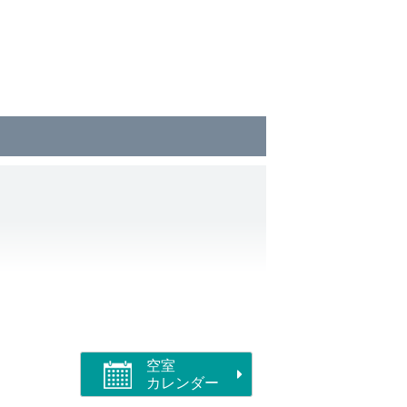
ェイスタオル &歯ブラシセット / 浴衣
ます。
レをご利用ください
空室
カレンダー