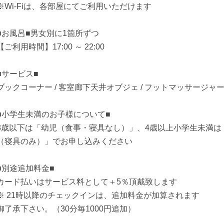
※Wi-Fiは、各部屋にてご利用いただけます
■お風呂■男女別に1箇所ずつ
【ご利用時間】17:00 ～ 22:00
■サービス■
ブックコーナー / 客室廊下天井オブジェ / フットマッサージャ
■小学生未満のお子様について■
3歳以下は「幼児（食事・寝具なし）」、4歳以上小学生未満
（寝具のみ）」でお申し込みください
■別途追加料金■
カード払いはサービス料として＋5％頂戴致します
※ 21時以降のチェックインは、追加料金が加算されます
御了承下さい。（30分毎1000円追加）