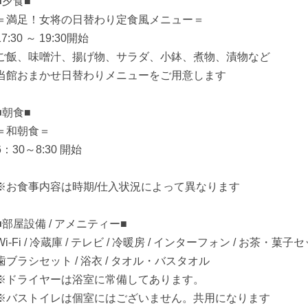
■夕食■
＝満足！女将の日替わり定食風メニュー＝
17:30 ～ 19:30開始
ご飯、味噌汁、揚げ物、サラダ、小鉢、煮物、漬物など
当館おまかせ日替わりメニューをご用意します
■朝食■
＝和朝食＝
6：30～8:30 開始
※お食事内容は時期/仕入状況によって異なります
■部屋設備 / アメニティー■
Wi-Fi / 冷蔵庫 / テレビ / 冷暖房 / インターフォン / お茶・菓子
歯ブラシセット / 浴衣 / タオル・バスタオル
※ドライヤーは浴室に常備してあります。
※バストイレは個室にはございません。共用になります