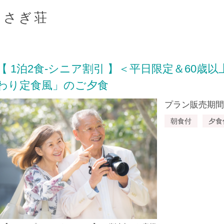
らさぎ荘
【 1泊2食-シニア割引 】＜平日限定＆60歳以
わり定食風」のご夕食
プラン販売期間：20
朝食付
夕食