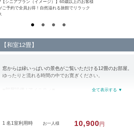
**【シニアプラン（イメージ）】60歳以上のお客様
がご予約で全員お得！自然溢れる旅館でリラック
ス
【和室12畳】
窓からは緑いっぱいの景色がご覧いただける12畳のお部屋。
ゆったりと流れる時間の中でお寛ぎください。
■部屋設備 / アメニティ■
テレビ / 冷蔵庫 / 冷暖房 / Wi-Fi / 内線 / お茶セット / フ
※喫煙は屋外にて可能です（客室内喫煙不可）
※バスタオル / ドライヤーはフロントにてお貸し出しとなり
※バス・トイレはお部屋にございません 大浴場・共同トイ
10,900
1 名1室利用時
お一人様
円