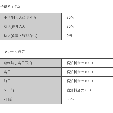
■子供料金規定
小学生[大人に準ずる]
70％
幼児[寝具のみ]
70％
幼児[食事・寝具なし]
0円
■キャンセル規定
連絡無し当日不泊
宿泊料金の100％
当日
宿泊料金の100％
前日
宿泊料金の100％
２日前
宿泊料金の75％
7日前
50％