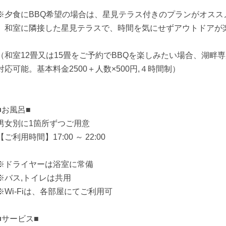
※夕食にBBQ希望の場合は、星見テラス付きのプランがオスス
和室に隣接した星見テラスで、時間を気にせずアウトドアが
（和室12畳又は15畳をご予約でBBQを楽しみたい場合、湖畔
対応可能。基本料金2500＋人数×500円,４時間制）
■お風呂■
男女別に1箇所ずつご用意
【ご利用時間】17:00 ～ 22:00
※ドライヤーは浴室に常備
※バス,トイレは共用
※Wi-Fiは、各部屋にてご利用可
■サービス■