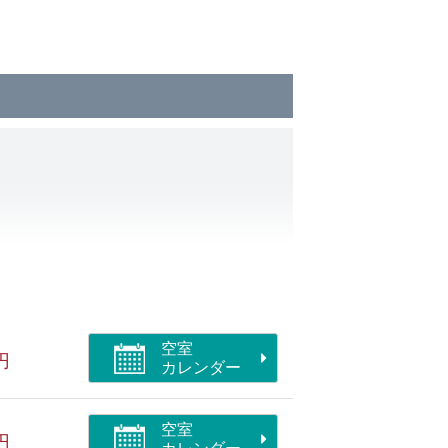
ェイスタオル &歯ブラシセット / 浴衣
ます。
レをご利用ください
空室
円
カレンダー
空室
円