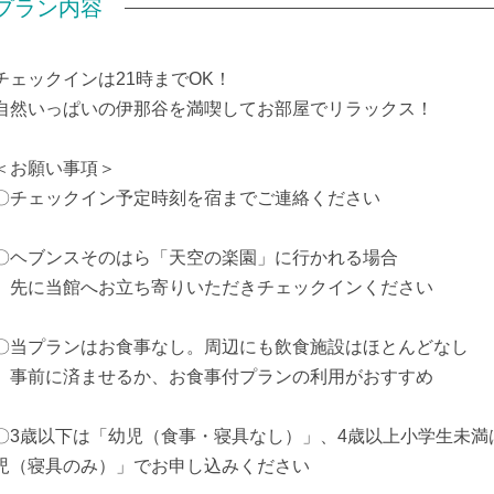
プラン内容
チェックインは21時までOK！
自然いっぱいの伊那谷を満喫してお部屋でリラックス！
＜お願い事項＞
〇チェックイン予定時刻を宿までご連絡ください
〇ヘブンスそのはら「天空の楽園」に行かれる場合
先に当館へお立ち寄りいただきチェックインください
〇当プランはお食事なし。周辺にも飲食施設はほとんどなし
事前に済ませるか、お食事付プランの利用がおすすめ
〇3歳以下は「幼児（食事・寝具なし）」、4歳以上小学生未
児（寝具のみ）」でお申し込みください