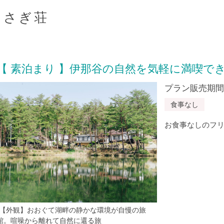
らさぎ荘
【 素泊まり 】伊那谷の自然を気軽に満喫でき
プラン販売期間：20
食事なし
お食事なしのフ
*【外観】おおぐて湖畔の静かな環境が自慢の旅
館。喧噪から離れて自然に還る旅