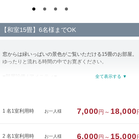
【和室15畳】6名様までOK
窓からは緑いっぱいの景色がご覧いただける15畳のお部屋。
ゆったりと流れる時間の中でお寛ぎください。
■部屋設備 / アメニティ■
テレビ / 冷蔵庫 / 冷暖房 / Wi-Fi / 内線 / お茶セット / フ
※喫煙は屋外にて可能です（客室内喫煙不可）
※バスタオル / ドライヤーはフロントにてお貸し出しとなり
※バス・トイレはお部屋にございません 大浴場・共同トイ
7,000
18,000
1 名1室利用時
お一人様
円～
部屋種別
和室
6,000
15,000
2 名1室利用時
お一人様
円～
部屋特徴
禁煙/インターネットができる部屋