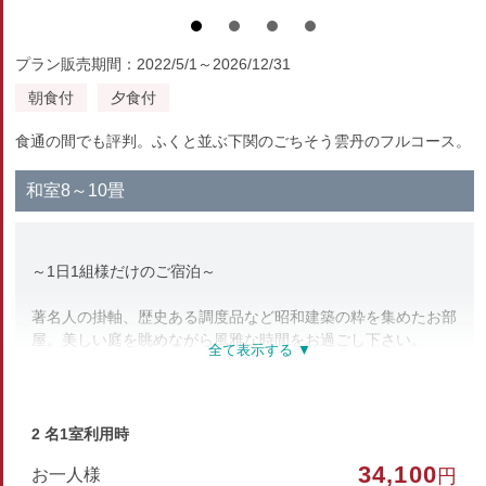
プラン販売期間：2022/5/1～2026/12/31
朝食付
夕食付
食通の間でも評判。ふくと並ぶ下関のごちそう雲丹のフルコース。
和室8～10畳
～1日1組様だけのご宿泊～
著名人の掛軸、歴史ある調度品など昭和建築の粋を集めたお部
屋。美しい庭を眺めながら風雅な時間をお過ごし下さい。
※お部屋にトイレはございません。
館内にある共同トイレ、共同風呂をご利用下さい。
2 名1室利用時
※ご夕食時にはご宴会のお客様もいらっしゃいます。
34,100
お一人様
円
予め、ご了承下さいませ。