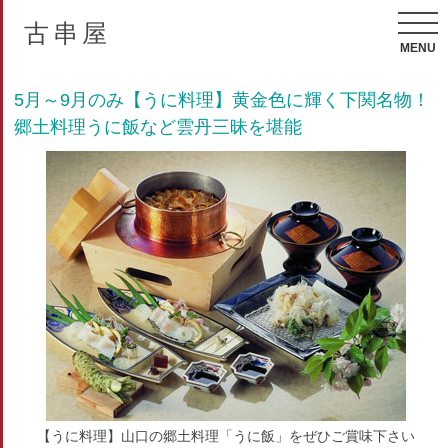
古串屋
MENU
5月～9月のみ【うに料理】黄金色に輝く下関名物！
郷土料理うに飯など雲丹三昧を堪能
【うに料理】山口の郷土料理「うに飯」をぜひご賞味下さい