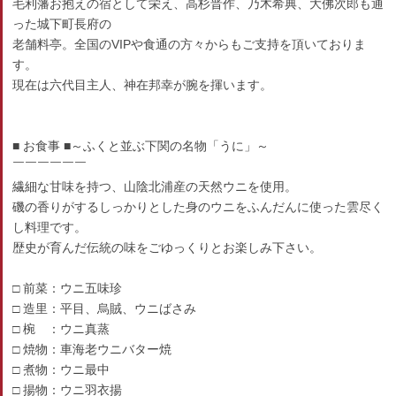
毛利藩お抱えの宿として栄え、高杉晋作、乃木希典、大佛次郎も通
った城下町長府の
老舗料亭。全国のVIPや食通の方々からもご支持を頂いておりま
す。
現在は六代目主人、神在邦幸が腕を揮います。
■ お食事 ■～ふくと並ぶ下関の名物「うに」～
￣￣￣￣￣￣
繊細な甘味を持つ、山陰北浦産の天然ウニを使用。
磯の香りがするしっかりとした身のウニをふんだんに使った雲尽く
し料理です。
歴史が育んだ伝統の味をごゆっくりとお楽しみ下さい。
□ 前菜：ウニ五味珍
□ 造里：平目、烏賊、ウニばさみ
□ 椀 ：ウニ真蒸
□ 焼物：車海老ウニバター焼
□ 煮物：ウニ最中
□ 揚物：ウニ羽衣揚