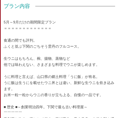
プラン内容
5月～9月だけの期間限定プラン
＝＝＝＝＝＝＝＝＝＝＝＝＝
食通の間でも評判。
ふくと並ぶ下関のごちそう雲丹のフルコース。
生ウニはもちろん、椀、揚物、蒸物など
他では味わえない、さまざまな料理でウニが楽しめます。
うに料理と言えば、山口県の郷土料理「うに飯」が有名。
うに飯は生うにを載せたウニ丼とは違い、新鮮な生ウニを炊き込み
ます。
お米一粒一粒からウニの香りが立ち上る、自慢の一品です。
■ 歴史 ■～創業明治四年。下関で最も古い料理屋～
￣￣￣￣￣