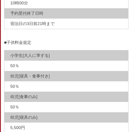
10時00分
予約受付終了日時
宿泊日の3日前21時まで
■子供料金規定
小学生[大人に準ずる]
50％
幼児[寝具・食事付き]
50％
幼児[食事のみ]
50％
幼児[寝具のみ]
5,500円