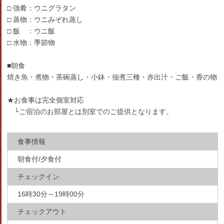
□ 強肴：ウニグラタン
□ 蒸物：ウニみぞれ蒸し
□ 飯 ：ウニ飯
□ 水物：季節物
■朝食
焼き魚・煮物・茶碗蒸し・小鉢・佃煮三種・赤出汁・ご飯・香の物
★お食事は完全個室対応
└ご宿泊のお部屋とは別室でのご提供となります。
食事情報
朝食付/夕食付
チェックイン
16時30分～19時00分
チェックアウト