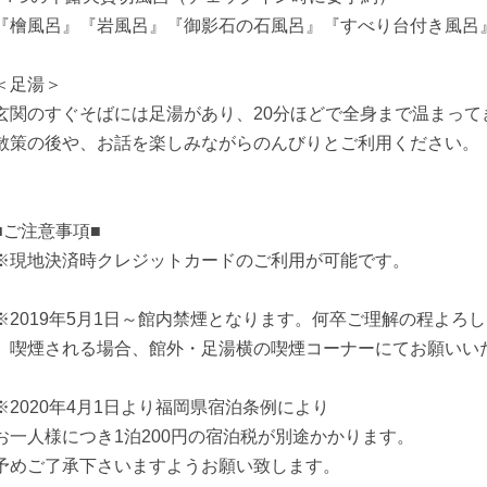
『檜風呂』『岩風呂』『御影石の石風呂』『すべり台付き風呂
＜足湯＞
玄関のすぐそばには足湯があり、20分ほどで全身まで温まって
散策の後や、お話を楽しみながらのんびりとご利用ください。
■ご注意事項■
※現地決済時クレジットカードのご利用が可能です。
※2019年5月1日～館内禁煙となります。何卒ご理解の程よろ
喫煙される場合、館外・足湯横の喫煙コーナーにてお願いい
※2020年4月1日より福岡県宿泊条例により
お一人様につき1泊200円の宿泊税が別途かかります。
予めご了承下さいますようお願い致します。