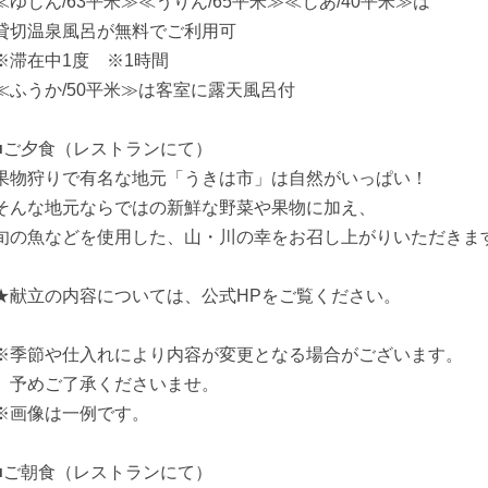
≪ゆじん/63平米≫≪うりん/65平米≫≪じあ/40平米≫は
貸切温泉風呂が無料でご利用可
※滞在中1度 ※1時間
≪ふうか/50平米≫は客室に露天風呂付
■ご夕食（レストランにて）
果物狩りで有名な地元「うきは市」は自然がいっぱい！
そんな地元ならではの新鮮な野菜や果物に加え、
旬の魚などを使用した、山・川の幸をお召し上がりいただきま
★献立の内容については、公式HPをご覧ください。
※季節や仕入れにより内容が変更となる場合がございます。
予めご了承くださいませ。
※画像は一例です。
■ご朝食（レストランにて）