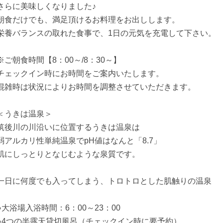
さらに美味しくなりました♪
朝食だけでも、満足頂けるお料理をお出しします。
栄養バランスの取れた食事で、1日の元気を充電して下さい。
※ご朝食時間【8：00～/8：30～】
チェックイン時にお時間をご案内いたします。
混雑時は状況によりお時間を調整させていただきます。
＜うきは温泉＞
筑後川の川沿いに位置するうきは温泉は
弱アルカリ性単純温泉でpH値はなんと「8.7」
肌にしっとりとなじむような泉質です。
一日に何度でも入ってしまう、トロトロとした肌触りの温泉
●大浴場入浴時間：6：00～23：00
●4つの半露天貸切風呂（チェックイン時に要予約）