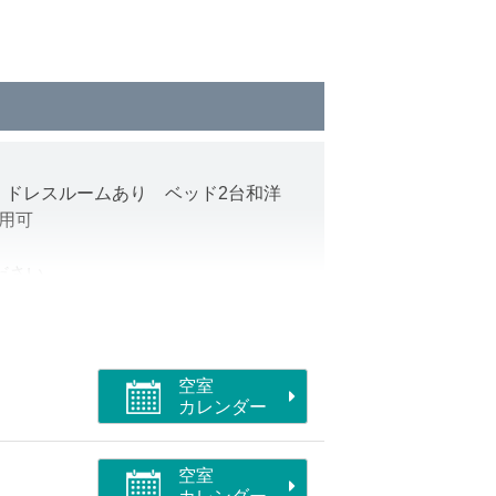
、ドレスルームあり ベッド2台和洋
利用可
ださい。
ットができる部屋/洗浄機付トイレ
空室
カレンダー
空室