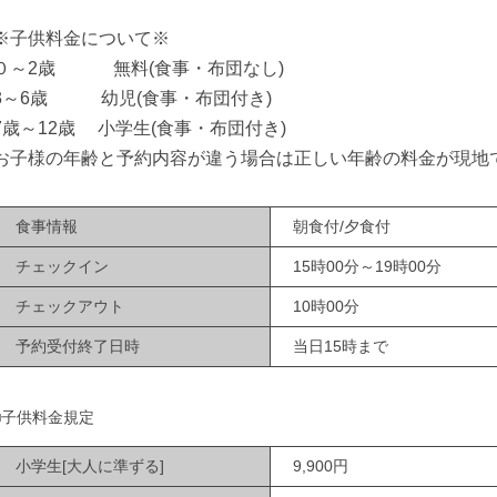
※子供料金について※
０～2歳 無料(食事・布団なし)
3～6歳 幼児(食事・布団付き)
7歳～12歳 小学生(食事・布団付き)
お子様の年齢と予約内容が違う場合は正しい年齢の料金が現地
食事情報
朝食付/夕食付
チェックイン
15時00分～19時00分
チェックアウト
10時00分
予約受付終了日時
当日15時まで
■子供料金規定
小学生[大人に準ずる]
9,900円