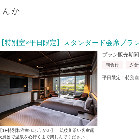
せんか
【特別室×平日限定】スタンダード会席プラ
プラン販売期間：20
朝食付
夕食
平日限定！特別室
【1F特別和洋室≪ふうか≫】 筑後川沿い客室露
天風呂で温泉を心行くまで楽しんでください