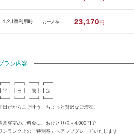
23,170
4 名1室利用時
お一人様
円
プラン内容
┏━┓┏━┓┏━┓┏━┓
┃平┃┃日┃┃限┃┃定┃
┗━┛┗━┛┗━┛┗━┛
平日だからこそ叶う、ちょっと贅沢なご滞在。
通常客室のご料金に、おひとり様＋4,000円で
ワンランク上の「特別室」へアップグレードいたします！