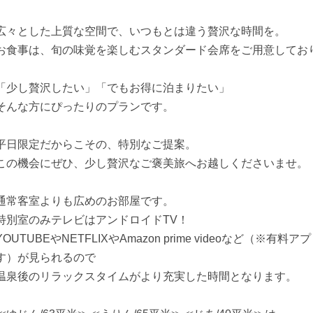
広々とした上質な空間で、いつもとは違う贅沢な時間を。
お食事は、旬の味覚を楽しむスタンダード会席をご用意してお
「少し贅沢したい」「でもお得に泊まりたい」
そんな方にぴったりのプランです。
平日限定だからこその、特別なご提案。
この機会にぜひ、少し贅沢なご褒美旅へお越しくださいませ。
通常客室よりも広めのお部屋です。
特別室のみテレビはアンドロイドTV！
YOUTUBEやNETFLIXやAmazon prime videoなど
す）が見られるので
温泉後のリラックスタイムがより充実した時間となります。