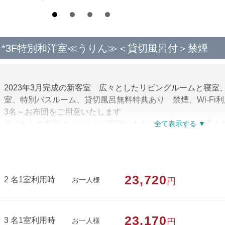
*3F特別和洋室≪うりん≫＜貸切風呂付＞禁煙
2023年3月完成の新客室 広々としたリビングルームと寝室
室、特別バスルーム、貸切風呂無料特典あり 禁煙、Wi-Fi
3名～お布団をご用意いたします
※こちらの客室はペットとご宿泊いただけません。ご了承く
部屋種別
和洋室
部屋特徴
バス/特別室・スイート/禁煙/インターネ
23,720
2 名1室利用時
お一人様
円
23,170
3 名1室利用時
お一人様
円