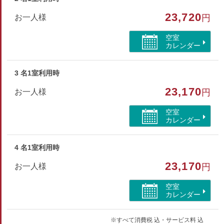
23,720
部屋種別
お一人様
円
和洋室
空室
カレンダー
部屋特徴
バス/トイレ/露天付客室/特別室・スイート/禁煙/インタ
3 名1室利用時
ーネットができる部屋/洗浄機付トイレ/川が見える
23,170
お一人様
円
空室
カレンダー
4 名1室利用時
23,170
お一人様
円
空室
カレンダー
※すべて消費税 込・サービス料 込