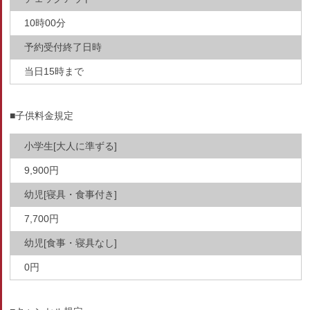
10時00分
予約受付終了日時
当日15時まで
■子供料金規定
小学生[大人に準ずる]
9,900円
幼児[寝具・食事付き]
7,700円
幼児[食事・寝具なし]
0円