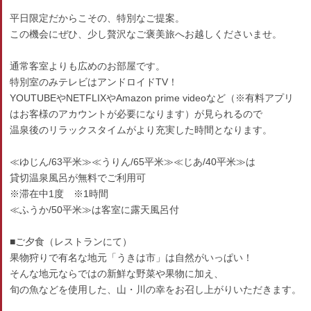
平日限定だからこその、特別なご提案。
この機会にぜひ、少し贅沢なご褒美旅へお越しくださいませ。
通常客室よりも広めのお部屋です。
特別室のみテレビはアンドロイドTV！
YOUTUBEやNETFLIXやAmazon prime videoなど（※有料アプリ
はお客様のアカウントが必要になります）が見られるので
温泉後のリラックスタイムがより充実した時間となります。
≪ゆじん/63平米≫≪うりん/65平米≫≪じあ/40平米≫は
貸切温泉風呂が無料でご利用可
※滞在中1度 ※1時間
≪ふうか/50平米≫は客室に露天風呂付
■ご夕食（レストランにて）
果物狩りで有名な地元「うきは市」は自然がいっぱい！
そんな地元ならではの新鮮な野菜や果物に加え、
旬の魚などを使用した、山・川の幸をお召し上がりいただきます。