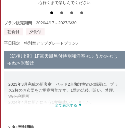
心行くまで楽しんでください
プラン販売期間：2026/4/17～2027/6/30
朝食付
夕食付
平日限定！特別室アップグレードプラン♪
【筑後川沿】1F露天風呂付特別和洋室≪ふうか≫≪じ
ゅぬ≫※禁煙
2023年3月完成の新客室 ベッド2台和洋室のお部屋に、プラ
ス2枚のお布団をご用意可能です。1階の筑後川沿い、禁煙、
Wi-Fi利用可
2024年4月に新たにもう1室完成いたしました。
※こちらの客室はペットとご宿泊いただけません。ご了承くだ
さい。
※こちらの客室ではお部屋食は承れません。
2 名1室利用時