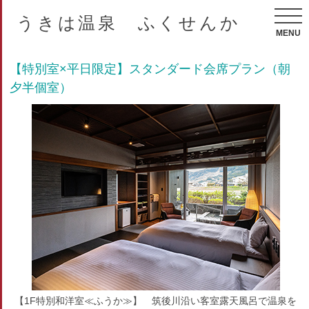
うきは温泉 ふくせんか
MENU
【特別室×平日限定】スタンダード会席プラン（朝
夕半個室）
【1F特別和洋室≪ふうか≫】 筑後川沿い客室露天風呂で温泉を