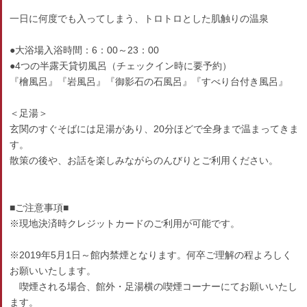
一日に何度でも入ってしまう、トロトロとした肌触りの温泉
●大浴場入浴時間：6：00～23：00
●4つの半露天貸切風呂（チェックイン時に要予約）
『檜風呂』『岩風呂』『御影石の石風呂』『すべり台付き風呂』
＜足湯＞
玄関のすぐそばには足湯があり、20分ほどで全身まで温まってきま
す。
散策の後や、お話を楽しみながらのんびりとご利用ください。
■ご注意事項■
※現地決済時クレジットカードのご利用が可能です。
※2019年5月1日～館内禁煙となります。何卒ご理解の程よろしく
お願いいたします。
喫煙される場合、館外・足湯横の喫煙コーナーにてお願いいたし
ます。