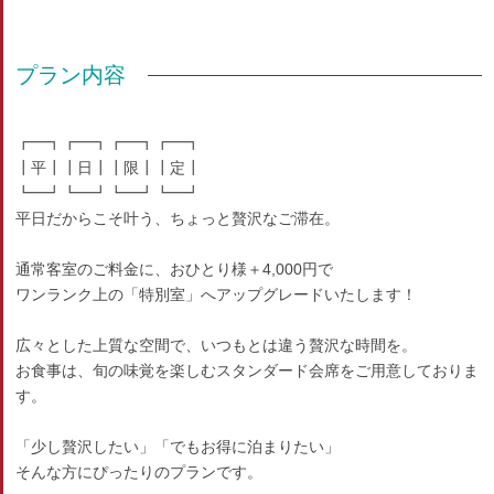
プラン内容
┏━┓┏━┓┏━┓┏━┓
┃平┃┃日┃┃限┃┃定┃
┗━┛┗━┛┗━┛┗━┛
平日だからこそ叶う、ちょっと贅沢なご滞在。
通常客室のご料金に、おひとり様＋4,000円で
ワンランク上の「特別室」へアップグレードいたします！
広々とした上質な空間で、いつもとは違う贅沢な時間を。
お食事は、旬の味覚を楽しむスタンダード会席をご用意しておりま
す。
「少し贅沢したい」「でもお得に泊まりたい」
そんな方にぴったりのプランです。