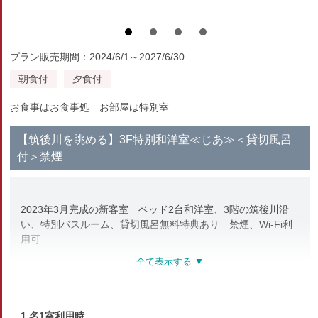
プラン販売期間：2024/6/1～2027/6/30
朝食付
夕食付
お食事はお食事処 お部屋は特別室
【筑後川を眺める】3F特別和洋室≪じあ≫＜貸切風呂
付＞禁煙
2023年3月完成の新客室 ベッド2台和洋室、3階の筑後川沿
い、特別バスルーム、貸切風呂無料特典あり 禁煙、Wi-Fi利
用可
※こちらの客室はペットとご宿泊いただけません。ご了承くだ
さい。
※こちらの客室ではお部屋食は承れません。
1 名1室利用時