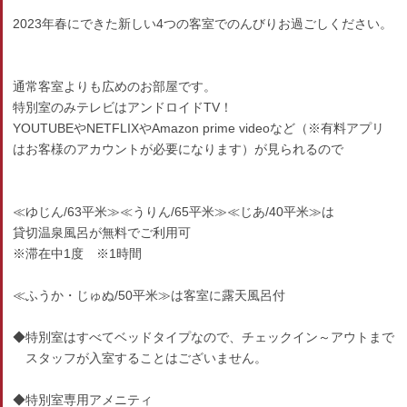
2023年春にできた新しい4つの客室でのんびりお過ごしください。
通常客室よりも広めのお部屋です。
特別室のみテレビはアンドロイドTV！
YOUTUBEやNETFLIXやAmazon prime videoなど（※有料アプリ
はお客様のアカウントが必要になります）が見られるので
≪ゆじん/63平米≫≪うりん/65平米≫≪じあ/40平米≫は
貸切温泉風呂が無料でご利用可
※滞在中1度 ※1時間
≪ふうか・じゅぬ/50平米≫は客室に露天風呂付
◆特別室はすべてベッドタイプなので、チェックイン～アウトまで
スタッフが入室することはございません。
◆特別室専用アメニティ