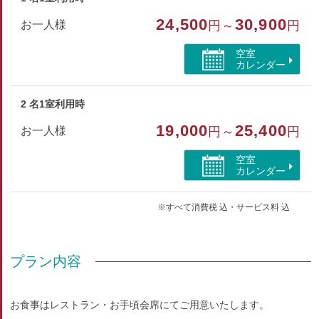
24,500
30,900
部屋種別
お一人様
円～
円
和洋室
空室
カレンダー
部屋特徴
バス/特別室・スイート/禁煙/インターネットができる部
2 名1室利用時
屋/洗浄機付トイレ/川が見える
19,000
25,400
お一人様
円～
円
空室
カレンダー
※すべて消費税 込・サービス料 込
プラン内容
お食事はレストラン・お手頃会席にてご用意いたします。