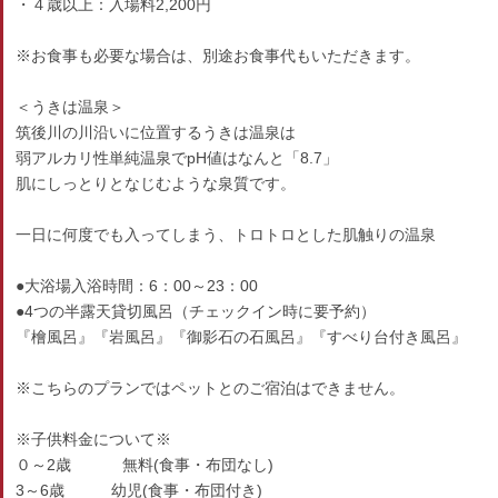
・４歳以上：入場料2,200円
※お食事も必要な場合は、別途お食事代もいただきます。
＜うきは温泉＞
筑後川の川沿いに位置するうきは温泉は
弱アルカリ性単純温泉でpH値はなんと「8.7」
肌にしっとりとなじむような泉質です。
一日に何度でも入ってしまう、トロトロとした肌触りの温泉
●大浴場入浴時間：6：00～23：00
●4つの半露天貸切風呂（チェックイン時に要予約）
『檜風呂』『岩風呂』『御影石の石風呂』『すべり台付き風呂』
※こちらのプランではペットとのご宿泊はできません。
※子供料金について※
０～2歳 無料(食事・布団なし)
3～6歳 幼児(食事・布団付き)