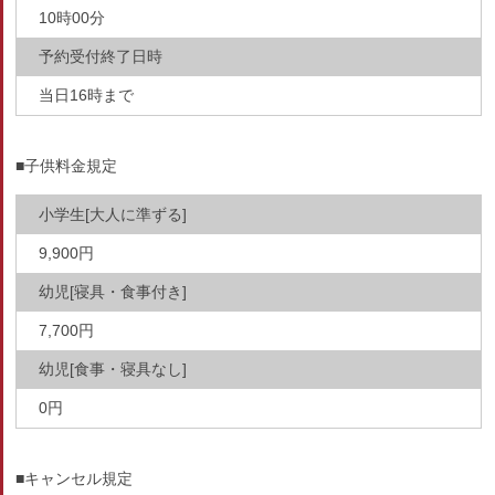
10時00分
予約受付終了日時
当日16時まで
■子供料金規定
小学生[大人に準ずる]
9,900円
幼児[寝具・食事付き]
7,700円
幼児[食事・寝具なし]
0円
■キャンセル規定