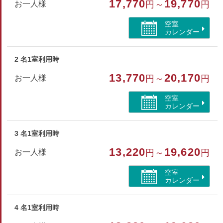
17,770
19,770
お一人様
円～
円
ソープ、
シャンプー、リンス、ハミガキセット、カミソリ、ブラシ
空室
カレンダー
部屋種別
2 名1室利用時
和洋室
13,770
20,170
お一人様
円～
円
部屋特徴
空室
トイレ/禁煙/洗浄機付トイレ
カレンダー
3 名1室利用時
13,220
19,620
お一人様
円～
円
空室
カレンダー
4 名1室利用時