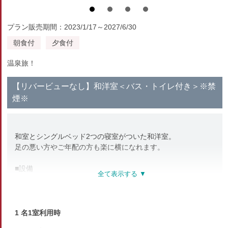
プラン販売期間：2023/1/17～2027/6/30
朝食付
夕食付
温泉旅！
【リバービューなし】和洋室＜バス・トイレ付き＞※禁
煙※
和室とシングルベッド2つの寝室がついた和洋室。
足の悪い方やご年配の方も楽に横になれます。
■設備
冷暖房、テレビ、湯沸かしポット、空の冷蔵庫、ドライヤー、
洗浄機付トイレ（洗浄機付きでないお部屋もございます）
■アメニティ
1 名1室利用時
バスタオル、タオル、浴衣、スリッパ、お茶セット、ボディー