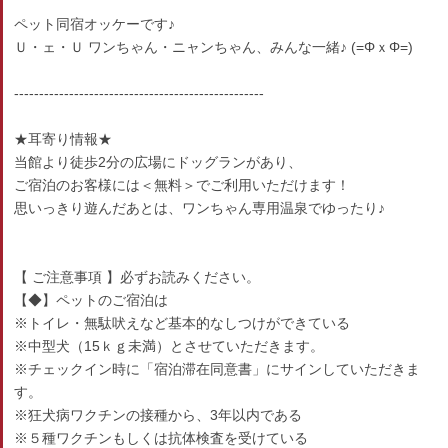
ペット同宿オッケーです♪
Ｕ・ェ・Ｕ ワンちゃん・ニャンちゃん、みんな一緒♪ (=ΦｘΦ=)
--------------------------------------------------
★耳寄り情報★
当館より徒歩2分の広場にドッグランがあり、
ご宿泊のお客様には＜無料＞でご利用いただけます！
思いっきり遊んだあとは、ワンちゃん専用温泉でゆったり♪
【 ご注意事項 】必ずお読みください。
【◆】ペットのご宿泊は
※トイレ・無駄吠えなど基本的なしつけができている
※中型犬（15ｋｇ未満）とさせていただきます。
※チェックイン時に「宿泊滞在同意書」にサインしていただきま
す。
※狂犬病ワクチンの接種から、3年以内である
※５種ワクチンもしくは抗体検査を受けている