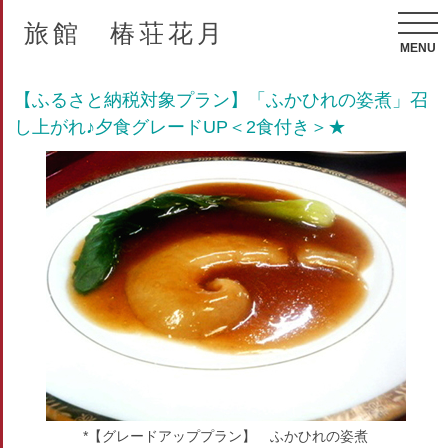
旅館 椿荘花月
MENU
【ふるさと納税対象プラン】「ふかひれの姿煮」召
し上がれ♪夕食グレードUP＜2食付き＞★
*【グレードアッププラン】 ふかひれの姿煮