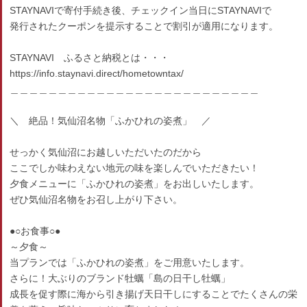
STAYNAVIで寄付手続き後、チェックイン当日にSTAYNAVIで
発行されたクーポンを提示することで割引が適用になります。
STAYNAVI ふるさと納税とは・・・
https://info.staynavi.direct/hometowntax/
＿＿＿＿＿＿＿＿＿＿＿＿＿＿＿＿＿＿＿＿＿＿＿＿＿＿
＼ 絶品！気仙沼名物「ふかひれの姿煮」 ／
せっかく気仙沼にお越しいただいたのだから
ここでしか味わえない地元の味を楽しんでいただきたい！
夕食メニューに「ふかひれの姿煮」をお出しいたします。
ぜひ気仙沼名物をお召し上がり下さい。
●○お食事○●
～夕食～
当プランでは「ふかひれの姿煮」をご用意いたします。
さらに！大ぶりのブランド牡蠣「島の日干し牡蠣」
成長を促す際に海から引き揚げ天日干しにすることでたくさんの栄