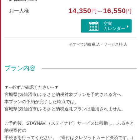
和室
14,350
16,550
お一人様
円～
円
部屋特徴
空室
海が見える
カレンダー
※すべて消費税 込・サービス料 込
プラン内容
▼--必ずご確認ください--▼
宮城県(気仙沼市)ふるさと納税対象プランを予約される方へ
本プランの予約が完了した時点では、
宮城県(気仙沼市)ふるさと納税返礼プランは適用されません。
ご予約後、STAYNAVI（ステイナビ）サービスに移動し、ふるさと
納税寄付の
手続きを行ってください。（寄付はクレジットカード決済です。）