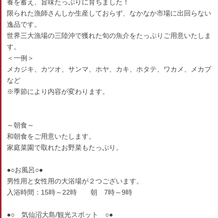
養を蓄え、旨味たっぷりに育ちました！
限られた漁師さんしか生産しておらず、なかなか市場に出回らない
逸品です。
世界三大漁場の三陸沖で獲れた旬の魚介をたっぷりご用意いたしま
す。
＜一例＞
メカジキ、カツオ、サンマ、ホヤ、カキ、ホタテ、ワカメ、メカブ
など
※季節により内容が変わります。
～朝食～
和朝食をご用意いたします。
家庭菜園で取れたお野菜もたっぷり。
●○お風呂○●
男性用と女性用の大浴場が２つございます。
入浴時間：15時～22時 朝 7時～9時
●○ 気仙沼大島/観光スポット ○●