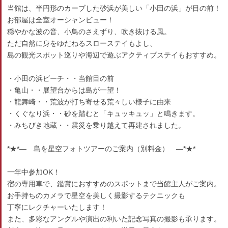
当館は、半円形のカーブした砂浜が美しい「小田の浜」が目の前！
お部屋は全室オーシャンビュー！
穏やかな波の音、小鳥のさえずり、吹き抜ける風。
ただ自然に身をゆだねるスローステイもよし、
島の観光スポット巡りや海辺で遊ぶアクティブステイもおすすめ。
・小田の浜ビーチ・・当館目の前
・亀山・・展望台からは島が一望！
・龍舞崎・・荒波が打ち寄せる荒々しい様子に由来
・くぐなり浜・・砂を踏むと「キュッキュッ」と鳴きます。
・みちびき地蔵・・震災を乗り越えて再建されました。
*★*― 島を星空フォトツアーのご案内（別料金） ―*★*
一年中参加OK！
宿の専用車で、鑑賞におすすめのスポットまで当館主人がご案内。
お手持ちのカメラで星空を美しく撮影するテクニックも
丁寧にレクチャーいたします！
また、多彩なアングルや演出の利いた記念写真の撮影も承ります。