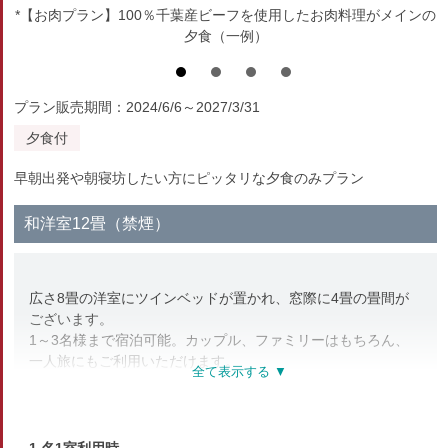
*【お肉プラン】100％千葉産ビーフを使用したお肉料理がメインの
夕食（一例）
プラン販売期間：2024/6/6～2027/3/31
夕食付
早朝出発や朝寝坊したい方にピッタリな夕食のみプラン
和洋室12畳（禁煙）
広さ8畳の洋室にツインベッドが置かれ、窓際に4畳の畳間が
ございます。
1～3名様まで宿泊可能。カップル、ファミリーはもちろん、
一人旅にもご利用いただけます。
3人目は布団対応となります。
【客室設備】
□バス・洗浄機付トイレ