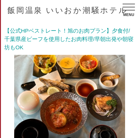
飯岡温泉 いいおか潮騒ホテル
MENU
【公式HPベストレート！旭のお肉プラン】夕食付/
千葉県産ビーフを使用したお肉料理/早朝出発や朝寝
坊もOK