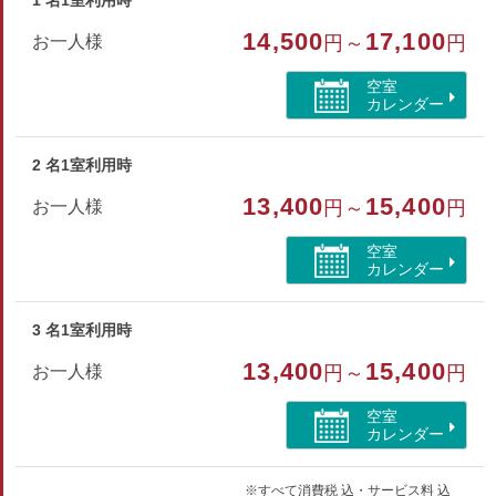
1 名1室利用時
□アメニティ：タオル・浴衣・スリッパ・リンスインシャンプ
14,500
17,100
お一人様
円～
円
ー・ボディーソープ・ドライヤー
空室
※お茶・歯磨きセット等はフロントにございます。
カレンダー
※館内に喫煙所あり
2 名1室利用時
部屋種別
13,400
15,400
お一人様
円～
円
和洋室
空室
部屋特徴
カレンダー
バス/禁煙/インターネットができる部屋/洗浄機付トイ
レ/海が見える
3 名1室利用時
13,400
15,400
お一人様
円～
円
空室
カレンダー
※すべて消費税 込・サービス料 込