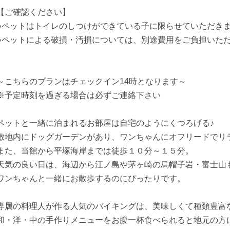
【ご確認ください】
●ペットはトイレのしつけができている子に限らせていただき
●ペットによる破損・汚損については、別途費用をご負担いた
～こちらのプランはチェックイン14時となります～
※予定時刻を過ぎる場合は必ずご連絡下さい
ペットと一緒に泊まれるお部屋は自宅のようにくつろげる♪
敷地内にドッグガーデンがあり、ワンちゃんにオフリードでリ
また、当館から平塚海岸までは徒歩１０分～１５分。
天気の良い日は、海辺から江ノ島や茅ヶ崎の烏帽子岩・富士山
ワンちゃんと一緒にお散歩するのにぴったりです。
専属の料理人が作る人気のバイキングは、美味しくて種類豊富
和・洋・中の手作りメニューをお腹一杯食べられると地元の方