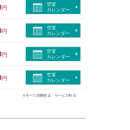
空室
0
円
カレンダー
円） ※数に限りあり
空室
0
円
カレンダー
空室
0
円
カレンダー
部屋/ペット同室/洗浄機付トイレ
空室
0
円
カレンダー
※すべて消費税 込・サービス料 込