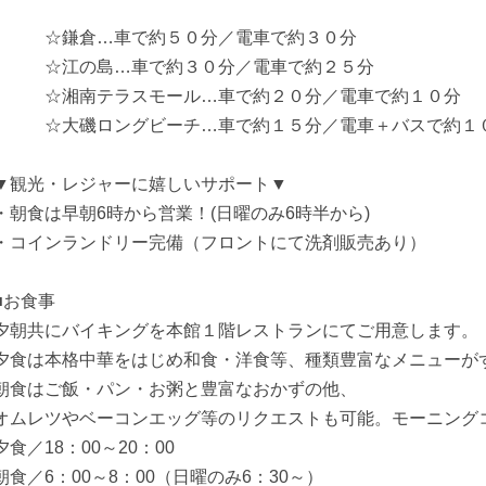
☆鎌倉…車で約５０分／電車で約３０分
☆江の島…車で約３０分／電車で約２５分
☆湘南テラスモール…車で約２０分／電車で約１０分
☆大磯ロングビーチ…車で約１５分／電車＋バスで約１
▼観光・レジャーに嬉しいサポート▼
・朝食は早朝6時から営業！(日曜のみ6時半から)
・コインランドリー完備（フロントにて洗剤販売あり）
■お食事
夕朝共にバイキングを本館１階レストランにてご用意します。
夕食は本格中華をはじめ和食・洋食等、種類豊富なメニューが
朝食はご飯・パン・お粥と豊富なおかずの他、
オムレツやベーコンエッグ等のリクエストも可能。モーニング
夕食／18：00～20：00
朝食／6：00～8：00（日曜のみ6：30～）