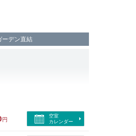
ガーデン直結
ガキセット
空室
0
円
カレンダー
300円）