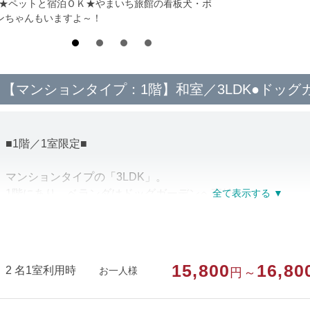
*★ペットと宿泊ＯＫ★やまいち旅館の看板犬・ポ
ンちゃんもいますよ～！
【マンションタイプ：1階】和室／3LDK●ドッグ
■1階／1室限定■
マンションタイプの「3LDK」。
1階にあり、ベランダはドッグガーデンへ直結。
＜備品・アメニティ＞
テレビ、ポット、お茶セット、浴衣、フェイスタオル、ハミ
15,800
16,80
2 名1室利用時
お一人様
円～
＜設備＞
風呂、トイレ、洗面台、冷蔵庫、電子レンジ、洗濯機（有料／