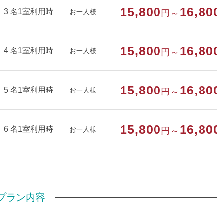
15,800
16,80
【フロント用意】
3 名1室利用時
お一人様
円～
・ひげそり（無料）
・バスタオル（貸出用／1枚目：無料・2枚目以降：1枚100
15,800
16,80
4 名1室利用時
お一人様
円～
●禁煙室はありません（消臭対応のみ）
15,800
16,80
部屋種別
和室
5 名1室利用時
お一人様
円～
部屋特徴
バス/トイレ/喫煙/インターネットができる
15,800
16,80
6 名1室利用時
お一人様
円～
プラン内容