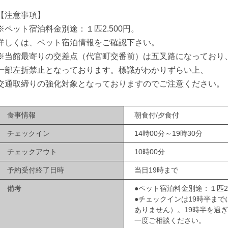
【注意事項】
※ペット宿泊料金別途：１匹2.500円。
詳しくは、ペット宿泊情報をご確認下さい。
※当館最寄りの交差点（代官町交番前）は五叉路になっており
一部左折禁止となっております。標識がわかりずらい上、
交通取締りの強化対象となっておりますのでご注意ください。
食事情報
朝食付/夕食付
チェックイン
14時00分～19時30分
チェックアウト
10時00分
予約受付終了日時
当日19時まで
備考
●ペット宿泊料金別途：１匹2.
●チェックインは19時半ま
ありません）。19時半を過
一度ご相談ください。