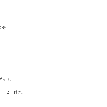
０分
ずらり。
コーヒー付き。