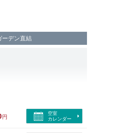
ガーデン直結
ガキセット
空室
0
円
カレンダー
300円）