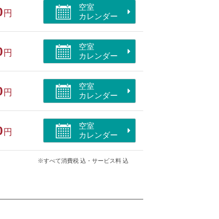
空室
0
円
カレンダー
円） ※数に限りあり
空室
0
円
カレンダー
空室
0
円
カレンダー
部屋/ペット同室/洗浄機付トイレ
空室
0
円
カレンダー
※すべて消費税 込・サービス料 込