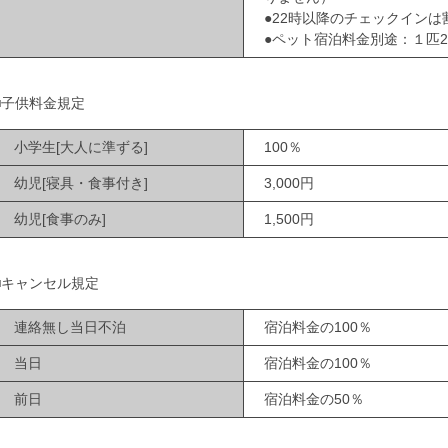
●22時以降のチェックインは
●ペット宿泊料金別途：１匹2.
■子供料金規定
小学生[大人に準ずる]
100％
幼児[寝具・食事付き]
3,000円
幼児[食事のみ]
1,500円
■キャンセル規定
連絡無し当日不泊
宿泊料金の100％
当日
宿泊料金の100％
前日
宿泊料金の50％