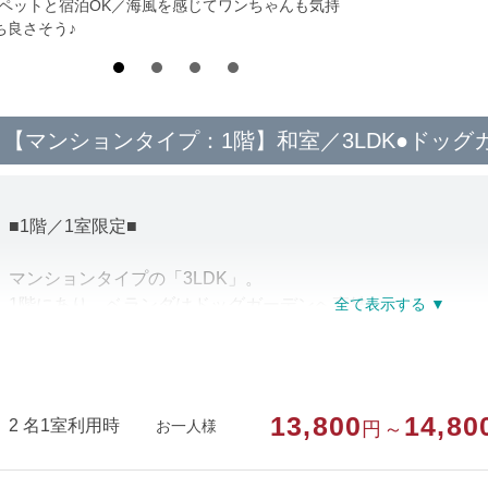
*ペットと宿泊OK／海風を感じてワンちゃんも気持
ち良さそう♪
【マンションタイプ：1階】和室／3LDK●ドッグ
■1階／1室限定■
マンションタイプの「3LDK」。
1階にあり、ベランダはドッグガーデンへ直結。
＜備品・アメニティ＞
テレビ、ポット、お茶セット、浴衣、フェイスタオル、ハミ
13,800
14,80
2 名1室利用時
お一人様
円～
＜設備＞
風呂、トイレ、洗面台、冷蔵庫、電子レンジ、洗濯機（有料／