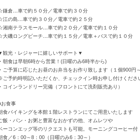
☆鎌倉…車で約５０分／電車で約３０分
☆江の島…車で約３０分／電車で約２５分
☆湘南テラスモール…車で約２０分／電車で約１０分
☆大磯ロングビーチ…車で約１５分／電車＋バスで約１０分
▼観光・レジャーに嬉しいサポート▼
・朝食は早朝6時から営業！(日曜のみ6時半から)
・ご予算に応じたお昼のお弁当をお作り致します（１個900円
※ご予約時明記いただくか、チェックイン時お申し付けくださ
・コインランドリー完備（フロントにて洗剤販売あり）
■お食事
朝食バイキングを本館１階レストランにてご用意いたします
ご飯・パン・お粥と豊富なおかずの他、オムレツや
ベーコンエッグ等のリクエストも可能。モーニングコーヒー付
朝食／6：00～8：00（日曜のみ6：30～）