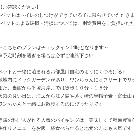
【ご確認ください】
●ペットはトイレのしつけができている子に限らせていただき
●ペットによる破損・汚損については、別途費用をご負担いた
～こちらのプランはチェックイン14時となります～
※予定時刻を過ぎる場合は必ずご連絡下さい
ペットと一緒に泊まれるお部屋は自宅のようにくつろげる♪
敷地内にドッグガーデンがあり、ワンちゃんにオフリードでリ
また、当館から平塚海岸までは徒歩１０分～１５分
天気の良い日は、海辺から江ノ島や茅ヶ崎の烏帽子岩・富士山
ワンちゃんと一緒にお散歩するのにぴったりです
専属の料理人が作る人気のバイキングは、美味しくて種類豊富
手作りメニューをお腹一杯食べられると地元の方にも人気です