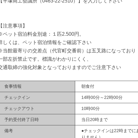
【平塚商工会議所（0463-22-2510）】を入力して下さい
【注意事項】
※ペット宿泊料金別途：１匹2.500円。
詳しくは、ペット宿泊情報をご確認下さい
※当館最寄りの交差点（代官町交番前）は五叉路になっており
一部左折禁止です。標識がわかりにくく、
交通取締の強化対象となっておりますのでご注意下さい
食事情報
朝食付
チェックイン
14時00分～22時00分
チェックアウト
10時00分
予約受付終了日時
当日20時まで
備考
●チェックインは22時まで
りません）