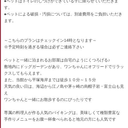
●ペットはトイレのしつけができている子に限らせていただきま
す。
●ペットによる破損・汚損については、別途費用をご負担いただき
ます。
～こちらのプランはチェックイン14時となります～
※予定時刻を過ぎる場合は必ずご連絡下さい
ペットと一緒に泊まれるお部屋は自宅のようにくつろげる♪
敷地内にドッグガーデンがあり、ワンちゃんにオフリードでリラッ
クスしてもらえます。
また、当館から平塚海岸までは徒歩１０分～１５分
天気の良い日は、海辺から江ノ島や茅ヶ崎の烏帽子岩・富士山も見
え
ワンちゃんと一緒にお散歩するのにぴったりです
専属の料理人が作る人気のバイキングは、美味しくて種類豊富な
手作りメニューをお腹一杯食べられると地元の方にも人気です