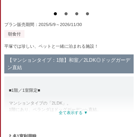
プラン販売期間：2025/5/9～2026/11/30
朝食付
平塚では珍しい、ペットと一緒に泊まれる施設！
【マンションタイプ：1階】和室／2LDK◎ドッグガーデ
ン直結
■1階／1室限定■
マンションタイプの「2LDK」。
1階にあり、ベランダはドッグガーデンへ直結。
＜備品・アメニティ＞
テレビ、ポット、お茶セット、浴衣、フェイスタオル、ハミガ
キセット
2 名1室利用時