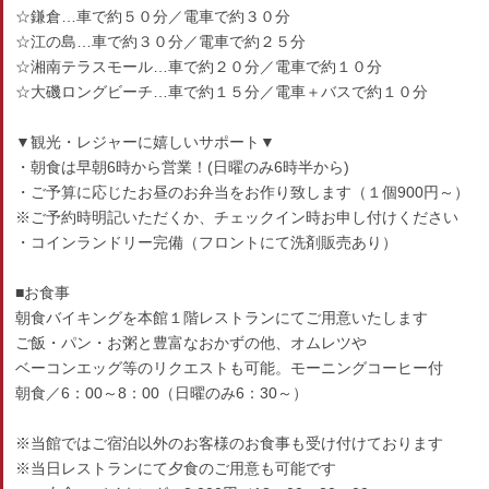
☆鎌倉…車で約５０分／電車で約３０分
☆江の島…車で約３０分／電車で約２５分
☆湘南テラスモール…車で約２０分／電車で約１０分
☆大磯ロングビーチ…車で約１５分／電車＋バスで約１０分
▼観光・レジャーに嬉しいサポート▼
・朝食は早朝6時から営業！(日曜のみ6時半から)
・ご予算に応じたお昼のお弁当をお作り致します（１個900円～）
※ご予約時明記いただくか、チェックイン時お申し付けください
・コインランドリー完備（フロントにて洗剤販売あり）
■お食事
朝食バイキングを本館１階レストランにてご用意いたします
ご飯・パン・お粥と豊富なおかずの他、オムレツや
ベーコンエッグ等のリクエストも可能。モーニングコーヒー付
朝食／6：00～8：00（日曜のみ6：30～）
※当館ではご宿泊以外のお客様のお食事も受け付けております
※当日レストランにて夕食のご用意も可能です