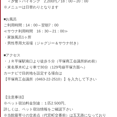
＜夕食＞バイキング 2,200円／18：00～20：00
※メニューは日替わりとなります
■お風呂
ご利用時間：14：00～翌朝7：00
≪サウナ利用時間 16：30～21：00≫
・家族風呂1ヶ所
・男性専用大浴場（ジャグジー＆サウナ付き）
■アクセス
・ＪＲ平塚駅南口より徒歩５分（平塚商工会議所斜め前）
・東名厚木ICより車で30分（129号線平塚方面へ）
カーナビで目的地を設定する場合は
【平塚商工会議所（0463-22-2510）】を入力して下さい
【注意事項】
※ペット宿泊料金別途：１匹2.500円。
詳しくは、ペット宿泊情報をご確認下さい
※当館最寄りの交差点（代官町交番前）は五叉路になっており