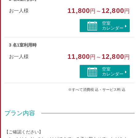
11,800
12,800
お一人様
円～
円
＜設備＞
風呂、トイレ、洗面台、冷蔵庫、電子レンジ、洗濯機（有料／
空室
300円）
カレンダー
【フロント用意】
・ひげそり（無料）
3 名1室利用時
・バスタオル（貸出用／1枚目：無料・2枚目以降：1枚100
11,800
12,800
お一人様
円） ※数に限りあり
円～
円
空室
●禁煙室はありません（消臭対応のみ）
カレンダー
部屋種別
※すべて消費税 込・サービス料 込
和室
部屋特徴
プラン内容
バス/トイレ/喫煙/インターネットができる部屋/ペット
同室/洗浄機付トイレ
【ご確認ください】