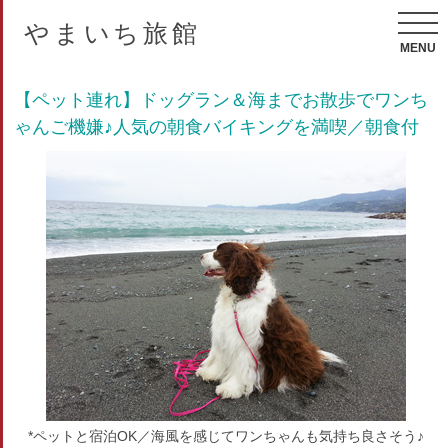
やまいち旅館
MENU
【ペット連れ】ドッグラン＆海までお散歩でワンち
ゃんご機嫌♪人気の朝食バイキングを満喫／朝食付
*ペットと宿泊OK／海風を感じてワンちゃんも気持ち良さそう♪