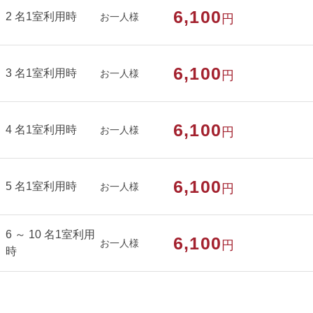
6,100
2 名1室利用時
お一人様
円
部屋種別
和室
6,100
部屋特徴
喫煙/インターネットができる部屋
3 名1室利用時
お一人様
円
6,100
4 名1室利用時
お一人様
円
6,100
5 名1室利用時
お一人様
円
6 ～ 10 名1室利用
6,100
お一人様
円
時