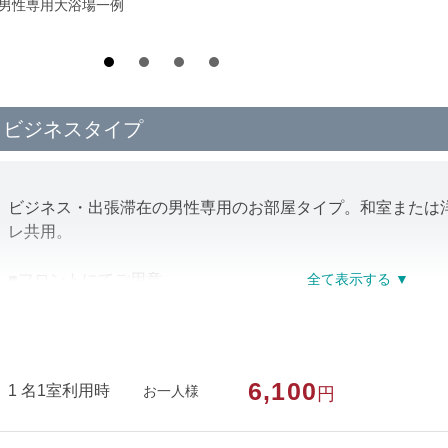
*男性専用大浴場一例
ビジネスタイプ
ビジネス・出張滞在の男性専用のお部屋タイプ。和室または
レ共用。
■フロントにてご用意
・バスタオル…貸出用（1枚目無料・2枚目以降は100円/枚）
・ひげそり（無料）
※バスタオルは数に限りあり
6,100
1 名1室利用時
お一人様
円
■貸出備品（数に限りあり）
ズボンプレッサー、アイロン、ドライヤー、電気スタンド、
目覚まし時計、将棋、麻雀、トランプ、花札