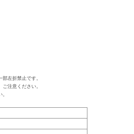
一部左折禁止です。
。ご注意ください。
い。