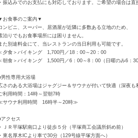
・振込みでのお支払にも対応しております。ご希望の場合は直
▼お食事のご案内▼
コンビニ、スーパー、居酒屋が近隣に多数ある立地のため、
素泊りでもお食事場所には困りません。
また別途料金にて、当レストランの当日利用も可能です。
＜夕食＞バイキング 1,700円／18：00～20：00
＜朝食＞バイキング 1,500円／6：00～8：00（日曜のみ6：3
■男性専用大浴場
広さのある大浴場はジャグジー＆サウナが付いて快適（深夜も
ご利用時間：14時～翌朝7時
≪サウナ利用時間 16時半～20時≫
■アクセス
・ＪＲ平塚駅南口より徒歩５分（平塚商工会議所斜め前）
・東名厚木ICより車で30分（129号線平塚方面へ）