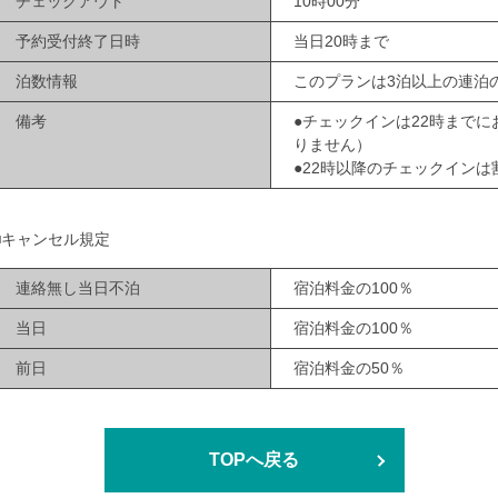
チェックアウト
10時00分
予約受付終了日時
当日20時まで
泊数情報
このプランは3泊以上の連泊
備考
●チェックインは22時まで
りません）
●22時以降のチェックインは
■キャンセル規定
連絡無し当日不泊
宿泊料金の100％
当日
宿泊料金の100％
前日
宿泊料金の50％
TOPへ戻る