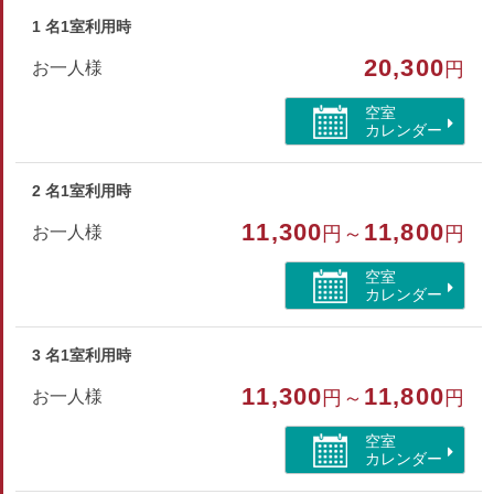
・ひげそり（無料）
※バスタオルは数に限りあり
1 名1室利用時
20,300
お一人様
円
■貸出備品（数に限りあり）
ズボンプレッサー、アイロン、ドライヤー、電気スタンド、
空室
目覚まし時計、将棋、麻雀、トランプ、花札
カレンダー
部屋種別
2 名1室利用時
和室
11,300
11,800
お一人様
円～
円
部屋特徴
空室
カレンダー
バス/トイレ/喫煙/インターネットができる部屋
3 名1室利用時
11,300
11,800
お一人様
円～
円
空室
カレンダー