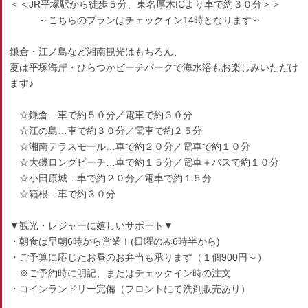
＜＜JR平塚駅から徒歩５分、東名厚木ICより車で約３０分＞＞
～こちらのプランはチェックイン14時となります～
鎌倉・江ノ島など湘南観光はもちろん、
夏は平塚海岸・ひらつかビーチパークで海水浴もお楽しみいただけ
ます♪
☆鎌倉…車で約５０分／電車で約３０分
☆江の島…車で約３０分／電車で約２５分
☆湘南テラスモール…車で約２０分／電車で約１０分
☆大磯ロングビーチ…車で約１５分／電車＋バスで約１０分
☆小田原城…車で約２０分／電車で約１５分
☆箱根…車で約３０分
▼観光・レジャーに嬉しいサポート▼
・朝食は早朝6時から営業！(日曜のみ6時半から)
・ご予算に応じたお昼のお弁当も承ります（１個900円～）
※ご予約時に明記、またはチェックイン時の注文
・コインランドリー完備（フロントにて洗剤販売あり）