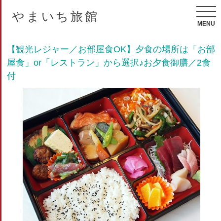
やまいち旅館
MENU
【観光レジャー／お部屋食OK】夕食の場所は「お部
屋食」or「レストラン」から選択♪お夕食御膳／2食
付