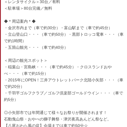
＜レンタサイクル＞30台／有料
＜駐車場＞80台完備／無料
◆＊周辺案内＊◆
・金沢市内まで（車で約30分）・富山駅まで（車で約45分）
・立山登山口・・・（車で約50分）・黒部トロッコ電車・・・（車
で約1時間）
・五箇山観光・・・（車で約40分）
＜周辺の観光スポット＞
・稲葉山・宮島峡・・・（車で約45分）・クロスランドおや
べ・・・（車で約15分）
・2015年にOPEN！三井アウトレットパーク北陸小矢部・・・（車
で約20分）
・千羽平ゴルフクラブ／ゴルフ倶楽部ゴールドウイン・・・（車で
約5分）
◎小矢部市では年間通じて様々なお祭りが開催されます！
石動曳山祭・おやべの獅子舞祭・津沢夜高あんどん祭など。
【八尾おわら風の盆】会場までは車で約50分☆