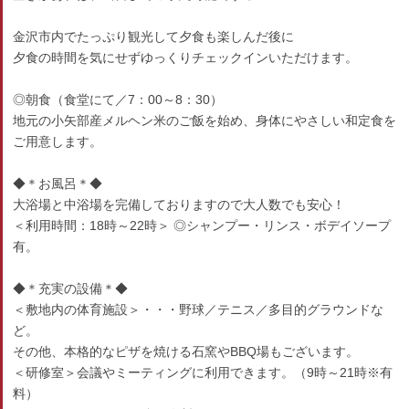
金沢市内でたっぷり観光して夕食も楽しんだ後に
夕食の時間を気にせずゆっくりチェックインいただけます。
◎朝食（食堂にて／7：00～8：30）
地元の小矢部産メルヘン米のご飯を始め、身体にやさしい和定食を
ご用意します。
◆＊お風呂＊◆
大浴場と中浴場を完備しておりますので大人数でも安心！
＜利用時間：18時～22時＞ ◎シャンプー・リンス・ボデイソープ
有。
◆＊充実の設備＊◆
＜敷地内の体育施設＞・・・野球／テニス／多目的グラウンドな
ど。
その他、本格的なピザを焼ける石窯やBBQ場もございます。
＜研修室＞会議やミーティングに利用できます。（9時～21時※有
料）