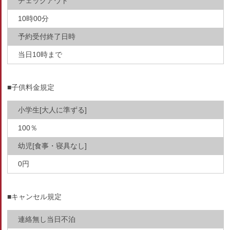
チェックアウト
10時00分
予約受付終了日時
当日10時まで
■子供料金規定
小学生[大人に準ずる]
100％
幼児[食事・寝具なし]
0円
■キャンセル規定
連絡無し当日不泊