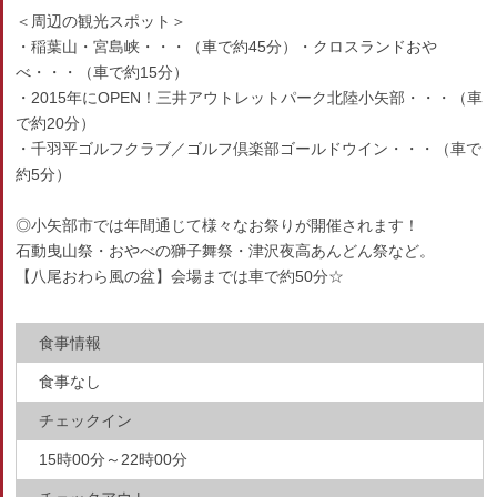
＜周辺の観光スポット＞
・稲葉山・宮島峡・・・（車で約45分）・クロスランドおや
べ・・・（車で約15分）
・2015年にOPEN！三井アウトレットパーク北陸小矢部・・・（車
で約20分）
・千羽平ゴルフクラブ／ゴルフ倶楽部ゴールドウイン・・・（車で
約5分）
◎小矢部市では年間通じて様々なお祭りが開催されます！
石動曳山祭・おやべの獅子舞祭・津沢夜高あんどん祭など。
【八尾おわら風の盆】会場までは車で約50分☆
食事情報
食事なし
チェックイン
15時00分～22時00分