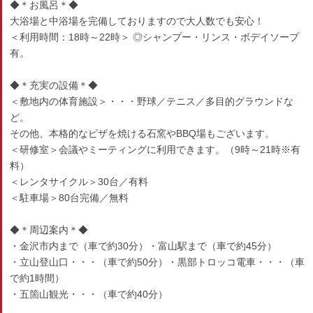
◆＊お風呂＊◆
大浴場と中浴場を完備しておりますので大人数でも安心！
＜利用時間：18時～22時＞ ◎シャンプー・リンス・ボデイソープ
有。
◆＊充実の設備＊◆
＜敷地内の体育施設＞・・・野球／テニス／多目的グラウンドな
ど。
その他、本格的なピザを焼ける石窯やBBQ場もございます。
＜研修室＞会議やミーティングに利用できます。（9時～21時※有
料）
＜レンタサイクル＞30台／有料
＜駐車場＞80台完備／無料
◆＊周辺案内＊◆
・金沢市内まで（車で約30分）・富山駅まで（車で約45分）
・立山登山口・・・（車で約50分）・黒部トロッコ電車・・・（車
で約1時間）
・五箇山観光・・・（車で約40分）