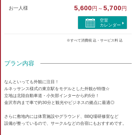
5,600
5,700
お一人様
円～
円
部屋特徴
空室
トイレ/禁煙
カレンダー
※すべて消費税 込・サービス料 込
プラン内容
なんといっても外観に注目！
ルネッサンス様式の東京駅をモデルとした外観が特徴☆
立地は北陸自動車道・小矢部インターから約5分！
金沢市内まで車で約30分と観光やビジネスの拠点に最適◎
さらに敷地内には体育施設やグラウンド、BBQ場研修室など
設備が整っているので、サークルなどの合宿にもおすすめです。