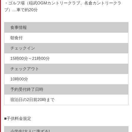
・ゴルフ場（稲武OGMカントリークラブ、名倉カントリークラ
ブ）…車で約20分
食事情報
朝食付
チェックイン
15時00分～21時00分
チェックアウト
10時00分
予約受付終了日時
宿泊日の2日前20時まで
■子供料金規定
小学生[大人に準ずる]