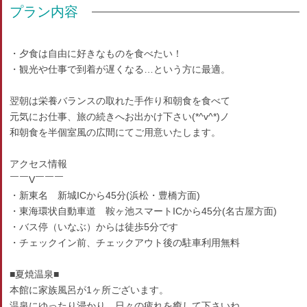
プラン内容
・夕食は自由に好きなものを食べたい！
・観光や仕事で到着が遅くなる…という方に最適。
翌朝は栄養バランスの取れた手作り和朝食を食べて
元気にお仕事、旅の続きへお出かけ下さい(*^v^*)ノ
和朝食を半個室風の広間にてご用意いたします。
アクセス情報
￣￣V￣￣￣
・新東名 新城ICから45分(浜松・豊橋方面)
・東海環状自動車道 鞍ヶ池スマートICから45分(名古屋方面)
・バス停（いなぶ）からは徒歩5分です
・チェックイン前、チェックアウト後の駐車利用無料
■夏焼温泉■
本館に家族風呂が1ヶ所ございます。
温泉にゆったり浸かり、日々の疲れを癒して下さいね。