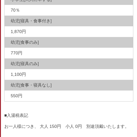
70％
幼児[寝具・食事付き]
1,870円
幼児[食事のみ]
770円
幼児[寝具のみ]
1,100円
幼児[食事・寝具なし]
550円
■入湯税表記
お一人様につき、 大人 150円 小人 0円 別途頂戴いたします。