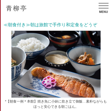
青柳亭
MENU
≪朝食付き≫朝は旅館で手作り和定食をどうぞ
*【朝食一例＊本館】焼き魚に小鉢に炊き立て御飯…素朴ながらも
ほっと安心できる朝ごはん。