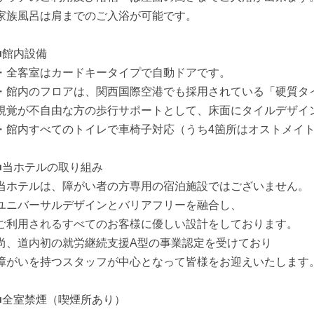
家族風呂は肩までのご入浴が可能です。
■館内設備
・全客室はカードキータイプで自動ドアです。
・館内のフロアは、関西国際空港でも採用されている「硬質タ
視覚が不自由な方の歩行サポートとして、床面にタイルデザイ
・館内すべてのトイレで車椅子対応（うち4箇所はオストメイ
■当ホテルの取り組み
当ホテルは、障がい者の方専用の宿泊施設ではございません。
ユニバーサルデザインとバリアフリーを融合し、
ご利用されるすべてのお客様に優しい設計をしております。
尚、道内初の就労継続支援A型の事業認定を受けており
障がいを持つスタッフが中心となって皆様をお迎えいたします
■全室禁煙（喫煙所あり）