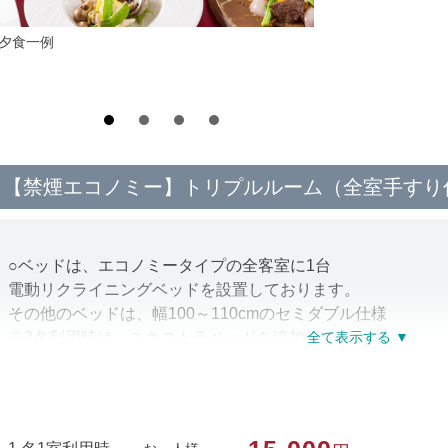
*夕食一例
【禁煙エコノミー】トリプルルーム（全室手すり
○ベッドは、エコノミータイプの全客室に1台
電動リクライニングベッドを設置しております。
その他のベッドは、幅100～110cmのセミダブル仕様
※3名利用時は、エキストラベッドを追加いたします
○客室ドアは自動ドアのカードキータイプで
車椅子利用の方に配慮した間隔で開閉します。