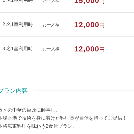
15,000
1 名1室利用時
お一人様
円
○全客室に手すり付きの洗浄機付きトイレがあり
段差のないフラット設計を施しております。
※館内の4箇所にオスメイト対応トイレあり
12,000
2 名1室利用時
お一人様
円
部屋種別
洋室（トリプル）
12,000
部屋特徴
禁煙/インターネットができる部屋/洗浄機
3 名1室利用時
お一人様
円
プラン内容
数々の中華の巨匠に師事し、
本場香港で技術を身に着けた料理長が自信を持ってご提供！
本格広東料理を味わう2食付プラン。