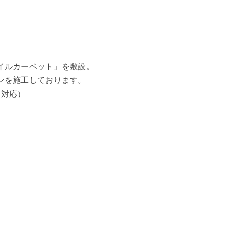
イルカーペット」を敷設。
ンを施工しております。
ト対応）
。