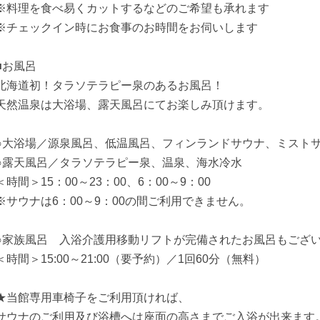
※料理を食べ易くカットするなどのご希望も承れます
※チェックイン時にお食事のお時間をお伺いします
■お風呂
北海道初！タラソテラピー泉のあるお風呂！
天然温泉は大浴場、露天風呂にてお楽しみ頂けます。
○大浴場／源泉風呂、低温風呂、フィンランドサウナ、ミストサ
○露天風呂／タラソテラピー泉、温泉、海水冷水
＜時間＞15：00～23：00、6：00～9：00
※サウナは6：00～9：00の間ご利用できません。
○家族風呂 入浴介護用移動リフトが完備されたお風呂もござ
＜時間＞15:00～21:00（要予約）／1回60分（無料）
★当館専用車椅子をご利用頂ければ、
サウナのご利用及び浴槽へは座面の高さまでご入浴が出来ます