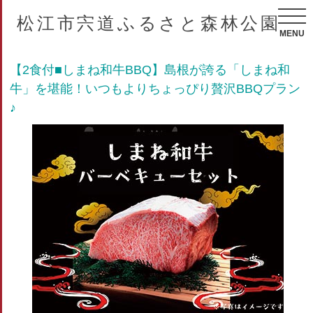
松江市宍道ふるさと森林公園
MENU
【2食付■しまね和牛BBQ】島根が誇る「しまね和
牛」を堪能！いつもよりちょっぴり贅沢BBQプラン
♪