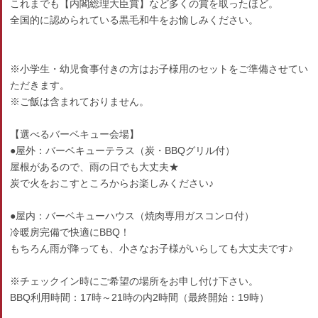
これまでも【内閣総理大臣賞】など多くの賞を取ったほど。
全国的に認められている黒毛和牛をお愉しみください。
※小学生・幼児食事付きの方はお子様用のセットをご準備させてい
ただきます。
※ご飯は含まれておりません。
【選べるバーベキュー会場】
●屋外：バーベキューテラス（炭・BBQグリル付）
屋根があるので、雨の日でも大丈夫★
炭で火をおこすところからお楽しみください♪
●屋内：バーベキューハウス（焼肉専用ガスコンロ付）
冷暖房完備で快適にBBQ！
もちろん雨が降っても、小さなお子様がいらしても大丈夫です♪
※チェックイン時にご希望の場所をお申し付け下さい。
BBQ利用時間：17時～21時の内2時間（最終開始：19時）