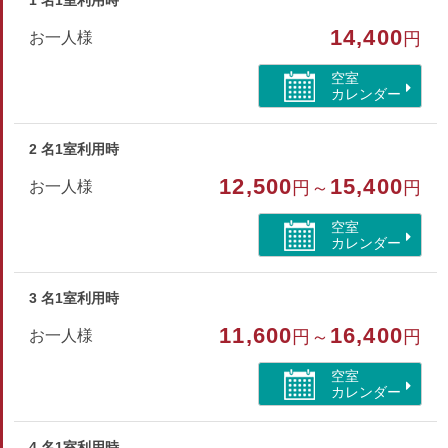
1 名1室利用時
※タオル・バスタオル・ハブラシ・寝間着は備え付けておりま
14,400
お一人様
円
せんのでご持参下さい。
※添寝のお子様を含め8名様までのご利用とさせていただきま
空室
す。
カレンダー
部屋種別
2 名1室利用時
コテージ・棟
12,500
15,400
お一人様
円～
円
部屋特徴
空室
カレンダー
バス/トイレ/コテージ・棟/禁煙/インターネットができ
る部屋/空気清浄機付/湖が見える
3 名1室利用時
11,600
16,400
お一人様
円～
円
空室
カレンダー
4 名1室利用時