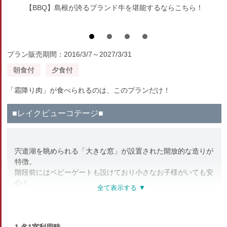
【BBQ】島根が誇るブランド牛を堪能するならこちら！
プラン販売期間：2016/3/7～2027/3/31
朝食付
夕食付
「霜降り肉」が食べられるのは、このプランだけ！
■レイクビューコテージ■
宍道湖を眺められる「大きな窓」が設置された開放的な造りが
特徴。
階段前にはベビーゲートも設けており小さなお子様がいても安
心！
リノベーションによって全棟違うカラーリングに。どの色のコ
テージにお泊りになるかは当日のお楽しみ♪
wifi完備 / 空気清浄機設置