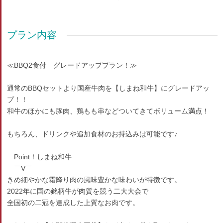
プラン内容
≪BBQ2食付 グレードアッププラン！≫
通常のBBQセットより国産牛肉を【しまね和牛】にグレードアッ
プ！！
和牛のほかにも豚肉、鶏もも串などついてきてボリューム満点！
もちろん、ドリンクや追加食材のお持込みは可能です♪
Point！しまね和牛
￣V￣
きめ細やかな霜降り肉の風味豊かな味わいが特徴です。
2022年に国の銘柄牛が肉質を競う二大大会で
全国初の二冠を達成した上質なお肉です。