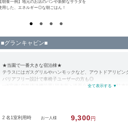
【朝食一例】地元のお店のパンや新鮮なサラダを
使用した、エネルギー◎な朝ごはん！
■グランキャビン■
★当園で一番大きな宿泊棟★
テラスにはガスグリルやハンモックなど、アウトドアリビン
バリアフリー設計で車椅子ユーザーの方も◎
wifi完備/ 空気清浄機設置/ 脱衣所と洗面台別々/ 建物横に駐
※タオル・バスタオル・ハブラシ・寝間着は備え付けており
※添寝のお子様を含め6名様までのご利用とさせていただき
9,300
2 名1室利用時
お一人様
円
部屋種別
コテージ・棟