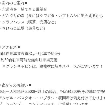
■ 園内のご案内 ■
・宍道湖を一望できる展望台
・どんぐりの森（夏にはクワガタ・カブトムシに出会えるかも
・クラブハウス（喫茶、売店など）
・ちびっこ広場（遊具など）
■ アクセス ■
山陰自動車道宍道ICよりお車で約5分
○約50台駐車可能な無料駐車場完備
※グランキャビンは、建物横に駐車スペースがございます！
■ 宿からのお願い ■
※お一人様税込5,500円以上の場合、宿泊税200円を現地にて
※タオル・バスタオル・ハブラシ・寝間着は備え付けておりま
プ、シャンプー、コンディショナーは常備しています。