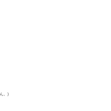
。
ん。)