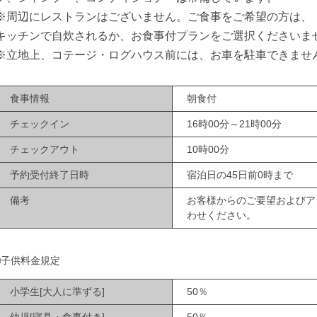
※周辺にレストランはございません。ご食事をご希望の方は、
キッチンで自炊されるか、お食事付プランをご選択くださいま
※立地上、コテージ・ログハウス前には、お車を駐車できませ
食事情報
朝食付
チェックイン
16時00分～21時00分
チェックアウト
10時00分
予約受付終了日時
宿泊日の45日前0時まで
備考
お客様からのご要望およびア
わせください。
■子供料金規定
小学生[大人に準ずる]
50％