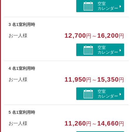
空室
カレンダー
部屋種別
3 名1室利用時
コテージ・棟
12,700
16,200
お一人様
円～
円
部屋特徴
空室
バス/トイレ/禁煙/インターネットができる部屋/バリア
カレンダー
フリー/空気清浄機付
4 名1室利用時
11,950
15,350
お一人様
円～
円
空室
カレンダー
5 名1室利用時
11,260
14,660
お一人様
円～
円