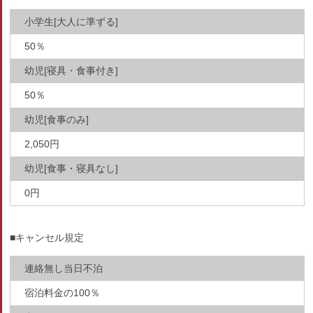
小学生[大人に準ずる]
50％
幼児[寝具・食事付き]
50％
幼児[食事のみ]
2,050円
幼児[食事・寝具なし]
0円
■キャンセル規定
連絡無し当日不泊
宿泊料金の100％