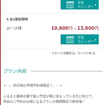
空室
カレンダー
6 名1室利用時
10,600
13,900
お一人様
円～
円
空室
カレンダー
※すべて消費税 込・サービス料 込
プラン内容
＋・。45日前の早期予約者限定！。・＋
ふるさと森林公園で遊ぶ予定が既に決まっている方に向けて、
早めのご予約がお得になるプランが期間限定で新登場！