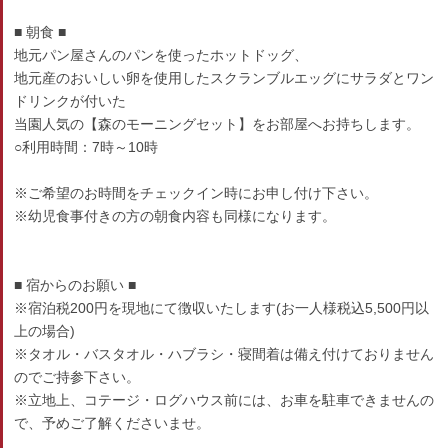
■ 朝食 ■
地元パン屋さんのパンを使ったホットドッグ、
地元産のおいしい卵を使用したスクランブルエッグにサラダとワン
ドリンクが付いた
当園人気の【森のモーニングセット】をお部屋へお持ちします。
○利用時間：7時～10時
※ご希望のお時間をチェックイン時にお申し付け下さい。
※幼児食事付きの方の朝食内容も同様になります。
■ 宿からのお願い ■
※宿泊税200円を現地にて徴収いたします(お一人様税込5,500円以
上の場合)
※タオル・バスタオル・ハブラシ・寝間着は備え付けておりません
のでご持参下さい。
※立地上、コテージ・ログハウス前には、お車を駐車できませんの
で、予めご了解くださいませ。