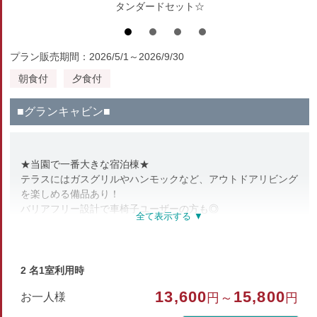
タンダードセット☆
プラン販売期間：2026/5/1～2026/9/30
朝食付
夕食付
■グランキャビン■
★当園で一番大きな宿泊棟★
テラスにはガスグリルやハンモックなど、アウトドアリビング
を楽しめる備品あり！
バリアフリー設計で車椅子ユーザーの方も◎
wifi完備/ 空気清浄機設置/ 脱衣所と洗面台別々/ 建物横に駐車
場あり
※タオル・バスタオル・ハブラシ・寝間着は備え付けておりま
2 名1室利用時
せんのでご持参下さい。
13,600
15,800
お一人様
円～
円
※添寝のお子様を含め6名様までのご利用とさせていただきま
す。