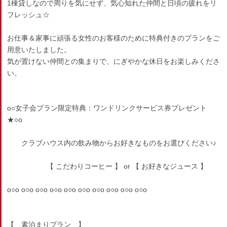
1棟貸しなので周りを気にせず、気心知れた仲間と日頃の疲れをリ
フレッシュ☆
お仕事＆家事に頑張る女性のお客様のために特典付きのプランをご
用意いたしました。
気が置けない仲間との集まりで、にぎやかな休日をお楽しみくださ
い。
o○女子会プラン限定特典：ワンドリンクサービス券プレゼント
★○o
クラブハウス内の飲み物からお好きなものをお選びください♪
【 こだわりコーヒー 】 or 【 お好きなジュース 】
o○o o○o o○o o○o o○o o○o o○o o○o o○o o○o
【 素泊まりプラン 】