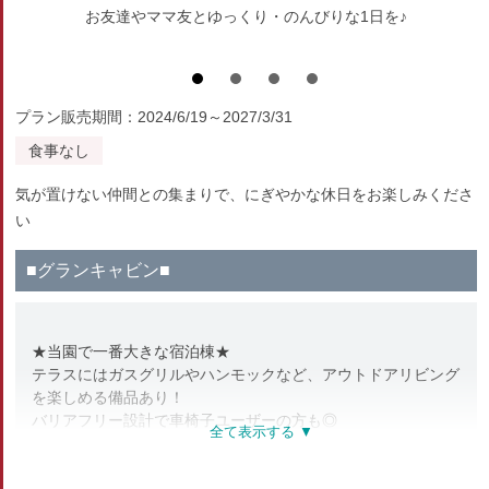
お友達やママ友とゆっくり・のんびりな1日を♪
プラン販売期間：2024/6/19～2027/3/31
食事なし
気が置けない仲間との集まりで、にぎやかな休日をお楽しみくださ
い
■グランキャビン■
★当園で一番大きな宿泊棟★
テラスにはガスグリルやハンモックなど、アウトドアリビング
を楽しめる備品あり！
バリアフリー設計で車椅子ユーザーの方も◎
wifi完備/ 空気清浄機設置/ 脱衣所と洗面台別々/ 建物横に駐車
場あり