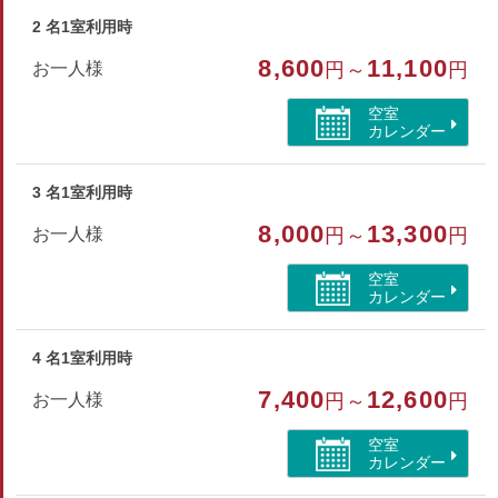
※タオル・バスタオル・ハブラシ・寝間着は備え付けておりま
2 名1室利用時
せんのでご持参下さい。
8,600
11,100
お一人様
円～
円
※添寝のお子様を含め6名様までのご利用とさせていただきま
す。
空室
カレンダー
部屋種別
3 名1室利用時
コテージ・棟
8,000
13,300
お一人様
円～
円
部屋特徴
空室
バス/トイレ/禁煙/インターネットができる部屋/バリア
カレンダー
フリー/空気清浄機付
4 名1室利用時
7,400
12,600
お一人様
円～
円
空室
カレンダー