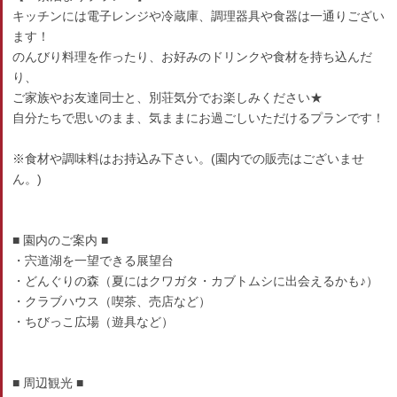
キッチンには電子レンジや冷蔵庫、調理器具や食器は一通りござい
ます！
のんびり料理を作ったり、お好みのドリンクや食材を持ち込んだ
り、
ご家族やお友達同士と、別荘気分でお楽しみください★
自分たちで思いのまま、気ままにお過ごしいただけるプランです！
※食材や調味料はお持込み下さい。(園内での販売はございませ
ん。)
■ 園内のご案内 ■
・宍道湖を一望できる展望台
・どんぐりの森（夏にはクワガタ・カブトムシに出会えるかも♪）
・クラブハウス（喫茶、売店など）
・ちびっこ広場（遊具など）
■ 周辺観光 ■