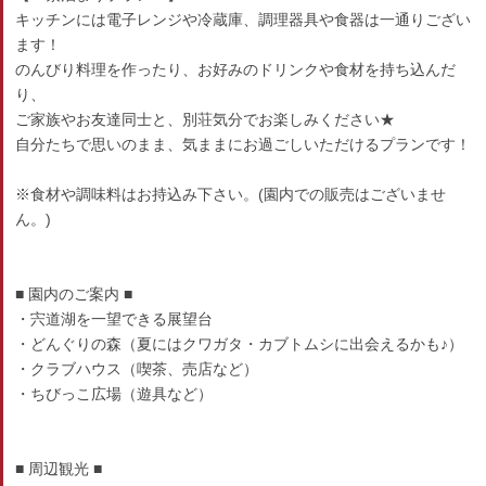
キッチンには電子レンジや冷蔵庫、調理器具や食器は一通りござい
ます！
のんびり料理を作ったり、お好みのドリンクや食材を持ち込んだ
り、
ご家族やお友達同士と、別荘気分でお楽しみください★
自分たちで思いのまま、気ままにお過ごしいただけるプランです！
※食材や調味料はお持込み下さい。(園内での販売はございませ
ん。)
■ 園内のご案内 ■
・宍道湖を一望できる展望台
・どんぐりの森（夏にはクワガタ・カブトムシに出会えるかも♪）
・クラブハウス（喫茶、売店など）
・ちびっこ広場（遊具など）
■ 周辺観光 ■