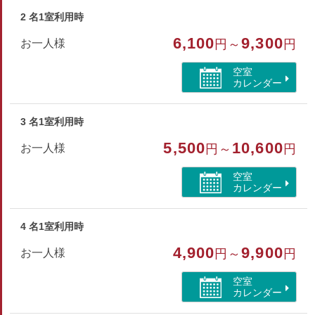
テラス・リビング・ダイニング・寝室(シングル×2、シングル
×6)・キッチン
2 名1室利用時
※タオル・バスタオル・ハブラシ・寝間着は備え付けておりま
6,100
9,300
お一人様
円～
円
せんのでご持参下さい。
※添寝のお子様を含め14名様までのご利用とさせていただき
空室
ます。
カレンダー
部屋種別
3 名1室利用時
コテージ・棟
5,500
10,600
お一人様
円～
円
部屋特徴
空室
カレンダー
バス/トイレ/禁煙/インターネットができる部屋/空気清
浄機付/山が見える
4 名1室利用時
4,900
9,900
お一人様
円～
円
空室
カレンダー