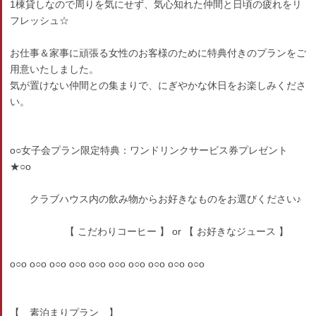
1棟貸しなので周りを気にせず、気心知れた仲間と日頃の疲れをリ
フレッシュ☆
お仕事＆家事に頑張る女性のお客様のために特典付きのプランをご
用意いたしました。
気が置けない仲間との集まりで、にぎやかな休日をお楽しみくださ
い。
o○女子会プラン限定特典：ワンドリンクサービス券プレゼント
★○o
クラブハウス内の飲み物からお好きなものをお選びください♪
【 こだわりコーヒー 】 or 【 お好きなジュース 】
o○o o○o o○o o○o o○o o○o o○o o○o o○o o○o
【 素泊まりプラン 】