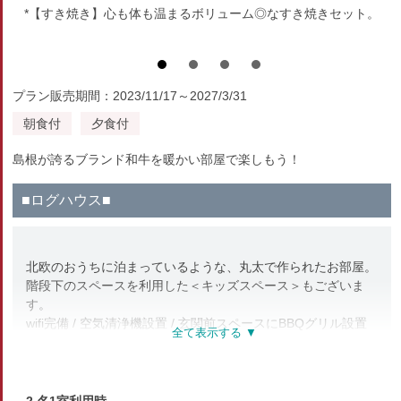
*【すき焼き】心も体も温まるボリューム◎なすき焼きセット。
プラン販売期間：2023/11/17～2027/3/31
朝食付
夕食付
島根が誇るブランド和牛を暖かい部屋で楽しもう！
■ログハウス■
北欧のおうちに泊まっているような、丸太で作られたお部屋。
階段下のスペースを利用した＜キッズスペース＞もございま
す。
wifi完備 / 空気清浄機設置 / 玄関前スペースにBBQグリル設置
≪設備≫
テラス・リビング・ダイニング・寝室(シングル×2、シングル
×6)・キッチン