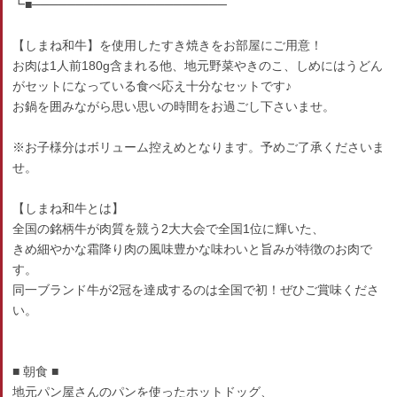
┗■──────────────────────
【しまね和牛】を使用したすき焼きをお部屋にご用意！
お肉は1人前180g含まれる他、地元野菜やきのこ、しめにはうどん
がセットになっている食べ応え十分なセットです♪
お鍋を囲みながら思い思いの時間をお過ごし下さいませ。
※お子様分はボリューム控えめとなります。予めご了承くださいま
せ。
【しまね和牛とは】
全国の銘柄牛が肉質を競う2大大会で全国1位に輝いた、
きめ細やかな霜降り肉の風味豊かな味わいと旨みが特徴のお肉で
す。
同一ブランド牛が2冠を達成するのは全国で初！ぜひご賞味くださ
い。
■ 朝食 ■
地元パン屋さんのパンを使ったホットドッグ、