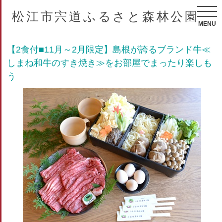
松江市宍道ふるさと森林公園
MENU
【2食付■11月～2月限定】島根が誇るブランド牛≪
しまね和牛のすき焼き≫をお部屋でまったり楽しも
う