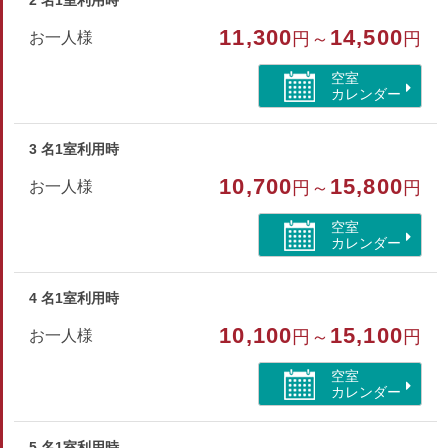
2 名1室利用時
※タオル・バスタオル・ハブラシ・寝間着は備え付けておりま
11,300
14,500
お一人様
円～
円
せんのでご持参下さい。
※添寝のお子様を含め14名様までのご利用とさせていただき
空室
ます。
カレンダー
部屋種別
3 名1室利用時
コテージ・棟
10,700
15,800
お一人様
円～
円
部屋特徴
空室
カレンダー
バス/トイレ/禁煙/インターネットができる部屋/空気清
浄機付/山が見える
4 名1室利用時
10,100
15,100
お一人様
円～
円
空室
カレンダー
5 名1室利用時