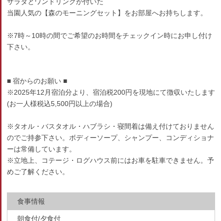
サラダとワンドリンクが付いた
当園人気の【森のモーニングセット】をお部屋へお持ちします。
※7時～10時の間でご希望のお時間をチェックイン時にお申し付け
下さい。
■ 宿からのお願い ■
※2025年12月宿泊分より、宿泊税200円を現地にて徴収いたします
(お一人様税込5,500円以上の場合)
※タオル・バスタオル・ハブラシ・寝間着は備え付けておりません
のでご持参下さい。ボディーソープ、シャンプー、コンディショナ
ーは常備しています。
※立地上、コテージ・ログハウス前にはお車を駐車できません。予
めご了解ください。
食事情報
朝食付/夕食付