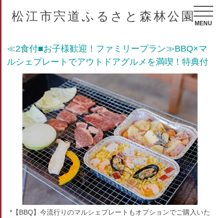
松江市宍道ふるさと森林公園
MENU
≪2食付■お子様歓迎！ファミリープラン≫BBQ×マ
ルシェプレートでアウトドアグルメを満喫！特典付
*【BBQ】今流行りのマルシェプレートもオプションでご購入いた