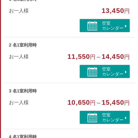
※タオル・バスタオル・ハブラシ・寝間着は備え付けておりま
13,450
お一人様
円
せんのでご持参下さい。
※添寝のお子様を含め6名様までのご利用とさせていただきま
空室
す。
カレンダー
部屋種別
2 名1室利用時
コテージ・棟
11,550
14,450
お一人様
円～
円
部屋特徴
空室
カレンダー
バス/トイレ/コテージ・棟/禁煙/インターネットができ
る部屋/空気清浄機付/山が見える
3 名1室利用時
10,650
15,450
お一人様
円～
円
空室
カレンダー
4 名1室利用時