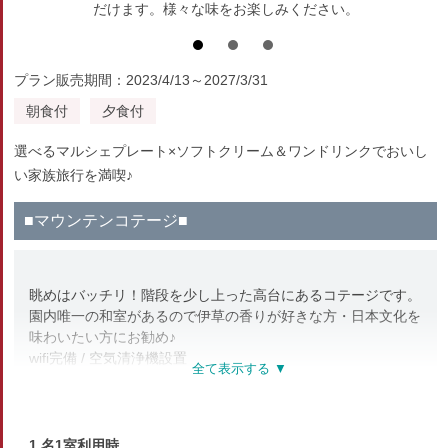
だけます。様々な味をお楽しみください。
プラン販売期間：2023/4/13～2027/3/31
朝食付
夕食付
選べるマルシェプレート×ソフトクリーム＆ワンドリンクでおいし
い家族旅行を満喫♪
■マウンテンコテージ■
眺めはバッチリ！階段を少し上った高台にあるコテージです。
園内唯一の和室があるので伊草の香りが好きな方・日本文化を
味わいたい方にお勧め♪
wifi完備 / 空気清浄機設置
≪設備≫
リビング(クローゼットに3名分の布団)・ダイニング・寝室(ロ
フトシングルベッド×3)・キッチン
1 名1室利用時