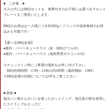
■ ご夕食 ■
大人の方にはBBQセットを、食事付きのお子様には選べるマルシェ
プレートをご用意いたします。
BBQのお肉はお一人様につき約300g！ドリンクや追加食材のお持
込みも可能です♪
【選べるBBQ会場】
●屋外：バーベキューテラス（炭・BBQグリル付）
●屋内：バーベキューハウス（焼肉専用ガスコンロ付）
※チェックイン時にご希望の場所をお申し付け下さい。
BBQ利用時間：17時～21時の内2時間（最終開始：19時）
※BBQ会場の詳細についてはHPをご覧ください
■ 朝食 ■
地元パン屋さんのパンを使ったホットドッグ、地元産の卵を使用し
たスクランブルエッグに