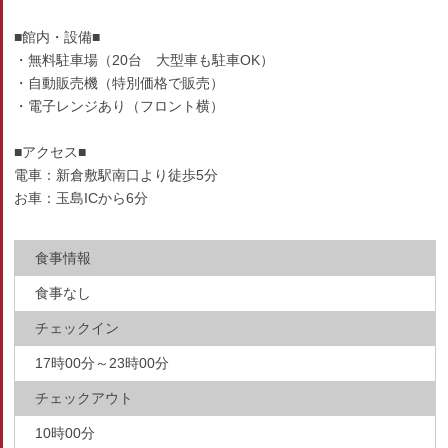
■館内・設備■
・無料駐車場（20台 大型車も駐車OK）
・自動販売機（特別価格で販売）
・電子レンジあり（フロント横）
■アクセス■
電車：新倉敷駅南口より徒歩5分
お車：玉島ICから6分
食事情報
食事なし
チェックイン
17時00分～23時00分
チェックアウト
10時00分