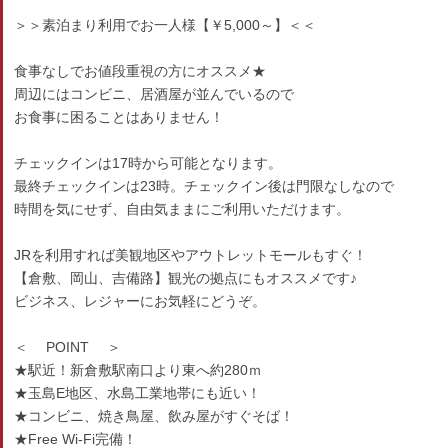
＞＞素泊まり利用でお一人様【￥5,000～】＜＜
食事なしでお値段重視の方にオススメ★
周辺にはコンビニ、居酒屋が並んでいるので
お食事に困ることはありません！
チェックインは17時から可能となります。
最終チェックインは23時。チェックイン後は門限なしなので
時間を気にせず、自由気ままにご利用いただけます。
JRを利用すれば美観地区やアウトレットモールもすぐ！
【倉敷、岡山、吉備路】観光の拠点にもオススメです♪
ビジネス、レジャーにお気軽にどうぞ。
＜ POINT ＞
★駅近！新倉敷駅南口より東へ約280ｍ
★玉島E地区、水島工業地帯にも近い！
★コンビニ、焼き鳥屋、飲み屋がすぐそば！
★Free Wi-Fi完備！