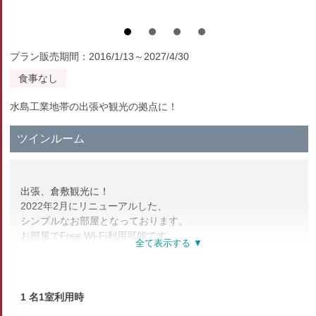
プラン販売期間：2016/1/13～2027/4/30
食事なし
水島工業地帯の出張や観光の拠点に！
ツインルーム
出張、倉敷観光に！
2022年2月にリニューアルした、
シンプルなお部屋となっております。
お部屋でFree Wi-Fi利用可能です。
■客室設備■
ユニットバス、冷暖房、テレビ、電話、冷蔵庫、ドライヤー、
湯沸しポット
1 名1室利用時
羽毛布団