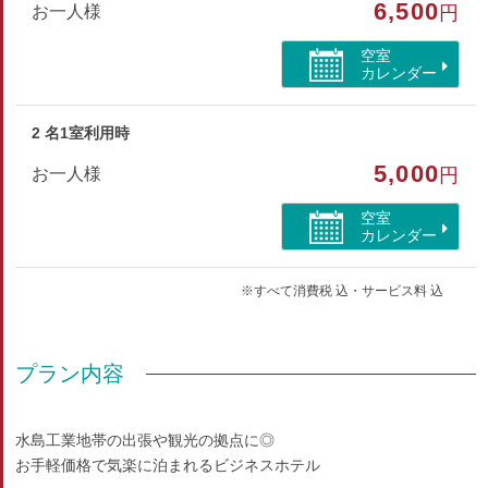
6,500
お一人様
円
■アメニティ■
空室
タオル、バスタオル、ナイトウエア、スリッパ、シャンプー、
カレンダー
歯磨きセット
2 名1室利用時
部屋種別
5,000
お一人様
円
洋室（ツイン）
空室
部屋特徴
カレンダー
バス/トイレ/インターネットができる部屋/ユニットバス
※すべて消費税 込・サービス料 込
プラン内容
水島工業地帯の出張や観光の拠点に◎
お手軽価格で気楽に泊まれるビジネスホテル