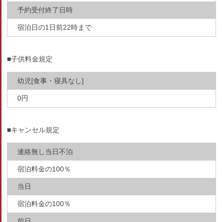
予約受付終了日時
宿泊日の1日前22時まで
■子供料金規定
幼児[食事・寝具なし]
0円
■キャンセル規定
連絡無し当日不泊
宿泊料金の100％
当日
宿泊料金の100％
前日