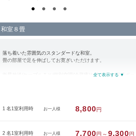
和室８畳
落ち着いた雰囲気のスタンダードな和室。
畳の部屋で足を伸ばしてお寛ぎいただけます。
衛星放送/ケーブルＴＶ/個別空調/冷蔵庫/お茶セット/保温ポッ
出）/ドライヤー（大浴場に設置。お部屋での利用は貸出）
部屋種別
和室
8,800
1 名1室利用時
お一人様
円
部屋特徴
トイレ/インターネットができる部屋/洗浄
7,700
9,300
2 名1室利用時
お一人様
円～
円