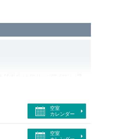
ト/冷水ポット/スリッパ/アイロン（貸
空室
カレンダー
機付トイレ
空室