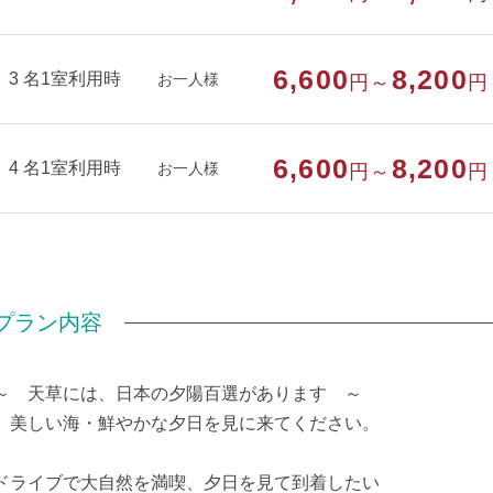
6,600
8,200
3 名1室利用時
お一人様
円～
円
6,600
8,200
4 名1室利用時
お一人様
円～
円
プラン内容
～ 天草には、日本の夕陽百選があります ～
美しい海・鮮やかな夕日を見に来てください。
ドライブで大自然を満喫、夕日を見て到着したい