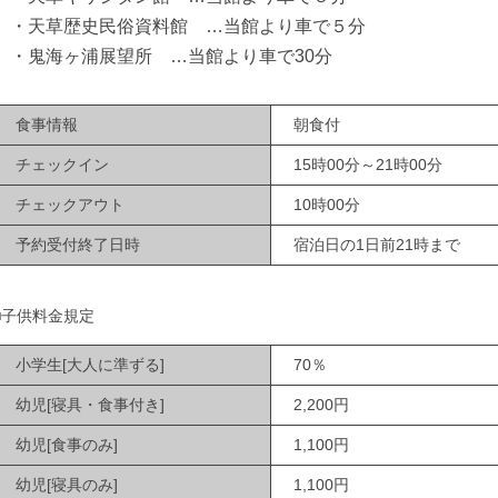
・天草歴史民俗資料館 …当館より車で５分
・鬼海ヶ浦展望所 …当館より車で30分
食事情報
朝食付
チェックイン
15時00分～21時00分
チェックアウト
10時00分
予約受付終了日時
宿泊日の1日前21時まで
■子供料金規定
小学生[大人に準ずる]
70％
幼児[寝具・食事付き]
2,200円
幼児[食事のみ]
1,100円
幼児[寝具のみ]
1,100円