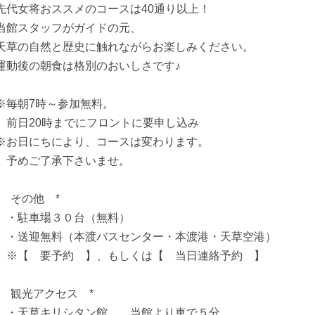
先代女将おススメのコースは40通り以上！
当館スタッフがガイドの元、
天草の自然と歴史に触れながらお楽しみください。
運動後の朝食は格別のおいしさです♪
※毎朝7時～参加無料。
前日20時までにフロントに要申し込み
※お日にちにより、コースは変わります。
予めご了承下さいませ。
* その他 *
・駐車場３０台（無料）
・送迎無料（本渡バスセンター・本渡港・天草空港）
※【 要予約 】、もしくは【 当日連絡予約 】
* 観光アクセス *
・天草キリシタン館 …当館より車で５分