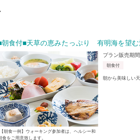
ル
■朝食付■天草の恵みたっぷり 有明海を望
プラン販売期間：20
朝食付
朝から美味しい
*【朝食一例】ウォーキング参加者は、ヘルシー和
朝食をご用意致します。