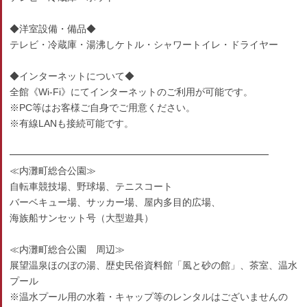
◆洋室設備・備品◆
テレビ・冷蔵庫・湯沸しケトル・シャワートイレ・ドライヤー
◆インターネットについて◆
全館《Wi-Fi》にてインターネットのご利用が可能です。
※PC等はお客様ご自身でご用意ください。
※有線LANも接続可能です。
━━━━━━━━━━━━━━━━━━━━━━━━━━━
≪内灘町総合公園≫
自転車競技場、野球場、テニスコート
バーベキュー場、サッカー場、屋内多目的広場、
海族船サンセット号（大型遊具）
≪内灘町総合公園 周辺≫
展望温泉ほのぼの湯、歴史民俗資料館「風と砂の館」、茶室、温水
プール
※温水プール用の水着・キャップ等のレンタルはございませんの