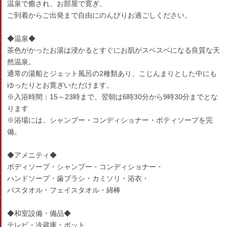
温泉で癒され、お部屋で寛ぎ、
ご到着からご出発まで自由にのんびりお過ごしください。
◆温泉◆
茶色がかったお湯は浸かるとすぐにお肌がスベスベになる良質な天
然温泉。
通常の湯船とジェット風呂の2種類あり、こじんまりとした中にも
ゆったりとお寛ぎいただけます。
※入浴時間：15～23時まで。翌朝は6時30分から9時30分までとな
ります
※浴場には、シャンプー・コンディショナー・ボティソープを完
備。
◆アメニティ◆
ボディソープ・シャンプー・コンディショナー・
ハンドソープ・歯ブラシ・カミソリ・浴衣・
バスタオル・フェイスタオル・綿棒
◆和室設備・備品◆
テレビ・冷蔵庫・ポット