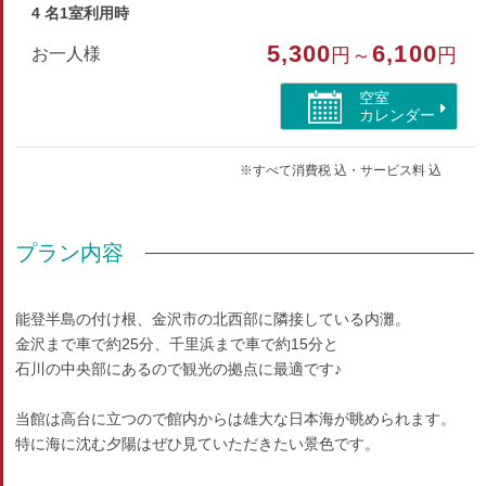
4 名1室利用時
5,300
6,100
お一人様
円～
円
空室
カレンダー
※すべて消費税 込・サービス料 込
プラン内容
能登半島の付け根、金沢市の北西部に隣接している内灘。
金沢まで車で約25分、千里浜まで車で約15分と
石川の中央部にあるので観光の拠点に最適です♪
当館は高台に立つので館内からは雄大な日本海が眺められます。
特に海に沈む夕陽はぜひ見ていただきたい景色です。