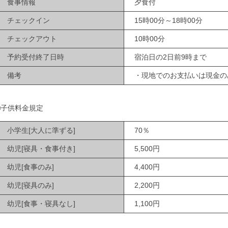
食事情報
夕食付
チェックイン
15時00分～18時00分
チェックアウト
10時00分
予約受付終了日時
宿泊日の2日前9時まで
備考
・現地でのお支払いは現金の
■子供料金規定
小学生[大人に準ずる]
70％
幼児[寝具・食事付き]
5,500円
幼児[食事のみ]
4,400円
幼児[寝具のみ]
2,200円
幼児[食事・寝具なし]
1,100円