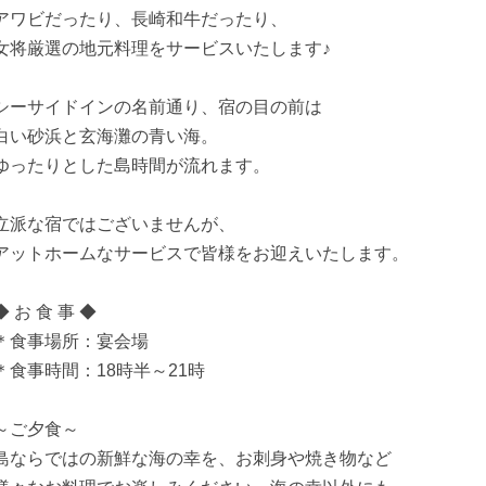
アワビだったり、長崎和牛だったり、
女将厳選の地元料理をサービスいたします♪
シーサイドインの名前通り、宿の目の前は
白い砂浜と玄海灘の青い海。
ゆったりとした島時間が流れます。
立派な宿ではございませんが、
アットホームなサービスで皆様をお迎えいたします。
◆ お 食 事 ◆
＊食事場所：宴会場
＊食事時間：18時半～21時
～ご夕食～
島ならではの新鮮な海の幸を、お刺身や焼き物など