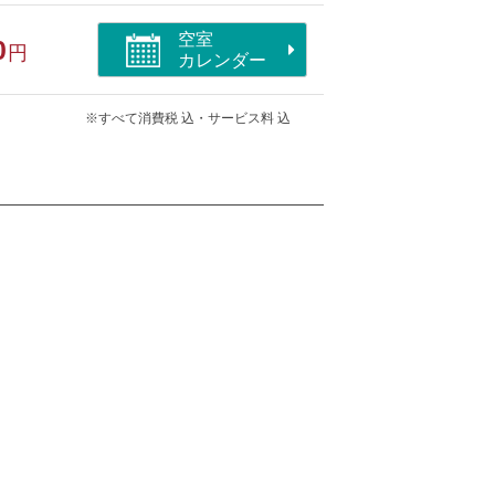
空室
0
円
カレンダー
※すべて消費税 込・サービス料 込