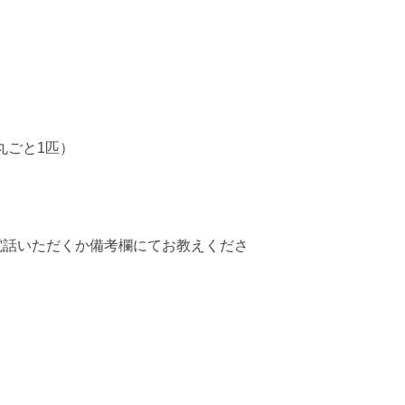
。
丸ごと1匹）
電話いただくか備考欄にてお教えくださ