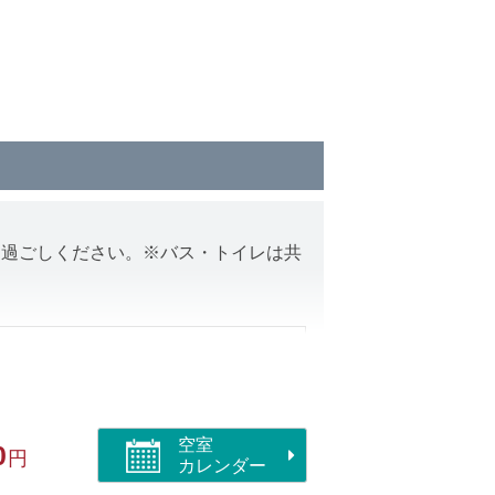
お過ごしください。※バス・トイレは共
空室
0
円
カレンダー