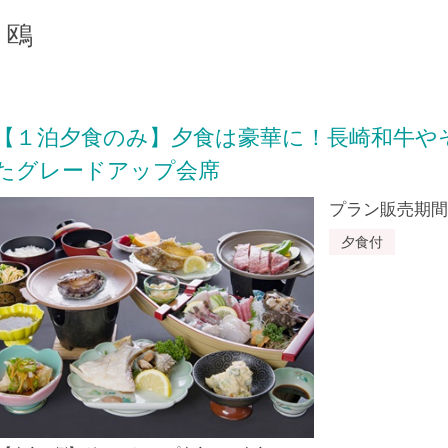
白鴎
【１泊夕食のみ】夕食は豪華に！長崎和牛や
たグレードアップ会席
プラン販売期間：20
夕食付