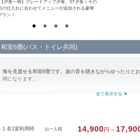
*【夕食一例】グレードアップ夕食。ST夕食＋その
日の仕入れに合わせてメニューが追加される豪華
プラン！
和室6畳(バス・トイレ共同)
海を見渡せる和室6畳です。波の音を聴きながらゆったりと
同になります。
部屋種別
和室
部屋特徴
禁煙
14,900
17,90
1 名1室利用時
お一人様
円～