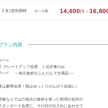
14,600
16,80
2 名1室利用時
お一人様
円～
プラン内容
┏━┓
┃ グレードアップ会席 １泊夕食のみ
┗━┛ ～地元食材がふんだんで大満足♪～
夜は豪華会席！朝はゆっくりのんびり自由に♪
壱岐ならではの地元の食材を使った料理が好評の
スタンダード会席に、その日の仕入れにあわせて