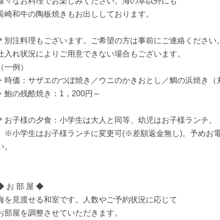
様々なお料理でお楽しみください。海の幸以外にも
長崎和牛の陶板焼きもお出ししております。
＊別注料理もございます。ご希望の方は事前にご連絡ください
仕入れ状況によりご用意できない場合もございます。
（一例）
・時価：サザエのつぼ焼き／ウニのかきおとし／鯛の浜焼き（
・鮑の残酷焼き：1，200円～
＊お子様の夕食：小学生は大人と同等、幼児はお子様ランチ。
※小学生はお子様ランチに変更可(※差額返金無し)。予めお
い。
◆ お 部 屋 ◆
海を見渡せる和室です。人数やご予約状況に応じて
お部屋を調整させていただきます。