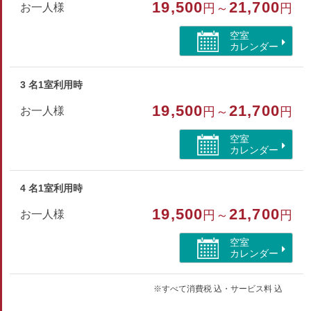
19,500
21,700
お一人様
円～
円
洋室（ツイン）
空室
部屋特徴
カレンダー
トイレ/禁煙/洗浄機付トイレ/シャワーブース/海が見え
る
3 名1室利用時
19,500
21,700
お一人様
円～
円
空室
カレンダー
4 名1室利用時
19,500
21,700
お一人様
円～
円
空室
カレンダー
※すべて消費税 込・サービス料 込