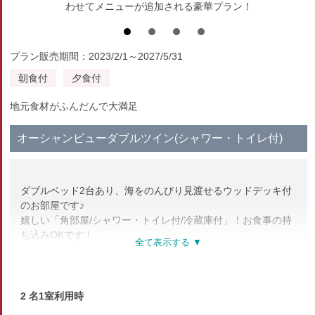
わせてメニューが追加される豪華プラン！
プラン販売期間：2023/2/1～2027/5/31
朝食付
夕食付
地元食材がふんだんで大満足
オーシャンビューダブルツイン(シャワー・トイレ付)
ダブルベッド2台あり、海をのんびり見渡せるウッドデッキ付
のお部屋です♪
嬉しい「角部屋/シャワー・トイレ付/冷蔵庫付」！お食事の持
ち込みOKです！
お部屋についているシャワーはお肌を美しくしてくれるRefa
を導入★
2 名1室利用時
部屋種別