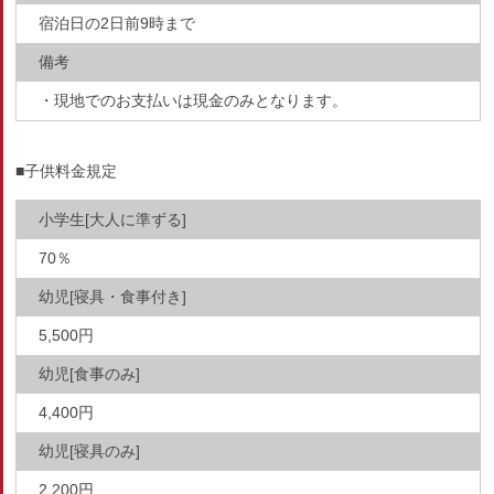
宿泊日の2日前9時まで
備考
・現地でのお支払いは現金のみとなります。
■子供料金規定
小学生[大人に準ずる]
70％
幼児[寝具・食事付き]
5,500円
幼児[食事のみ]
4,400円
幼児[寝具のみ]
2,200円