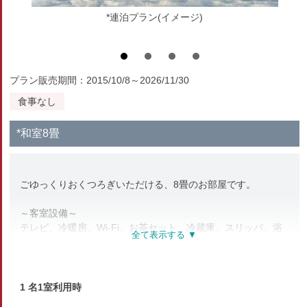
*連泊プラン(イメージ)
プラン販売期間：2015/10/8～2026/11/30
食事なし
*和室8畳
ごゆっくりおくつろぎいただける、8畳のお部屋です。
～客室設備～
テレビ、冷暖房、Wi-Fi、お茶セット、冷蔵庫、スリッパ、浴
衣、金庫、加湿器(貸出)
※歯ブラシはご用意しておりません。
お持ち込みいただくか売店での販売もありますのでご利用くだ
1 名1室利用時
さいませ。