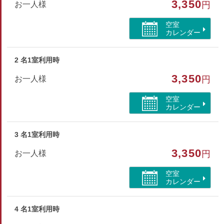
3,350
お一人様
円
※館内には、コインランドリー(有料)がございます。お仕事や
空室
観光で長期滞在される方やゆっくり湯治目的でご利用の方も安
カレンダー
心です。
2 名1室利用時
部屋種別
3,350
お一人様
円
和室
空室
部屋特徴
カレンダー
禁煙/インターネットができる部屋
3 名1室利用時
3,350
お一人様
円
空室
カレンダー
4 名1室利用時