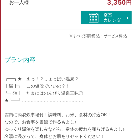
3,350
お一人様
円
空室
カレンダー
※すべて消費税 込・サービス料 込
プラン内容
┏━┓★ えっ！？しょっぱい温泉？
┃湯┣┓ この値段でいいの？！
┗┳治┃ たまにはのんびり温泉三昧◎
★┗━┛……………………………………
館内に簡易炊事場付！調味料、お米、食材の持込OK！
なので、お食事を当館で作るもよし♪
ゆっくり湯治を楽しみながら、身体の疲れを和らげるもよし♪
名湯に浸かって、身体とお肌をリセットください！