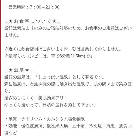
・営業時間：7：00～21：30
…★ お 食 事 に つ い て ★…
当館は素泊まりのみのご宿泊対応のため、お食事のご用意はござい
ません。
※近くに飲食店街はございますが、朝は営業しておりません。
※最寄りのコンビニは、車で3分程(1.5km)です。
…★ 温 泉 ★…
当館の温泉は、「しょっぱい温泉」として有名です。
森岳温泉は、石油採掘の際に湧き出た温泉で、肌の隅々まで染み渡
り、
湯ざめしにくく、美肌効果アリ！
ゆっくり浸かって、日頃の疲れを癒して下さい。
・泉質：ナトリウム・カルシウム塩化物泉
・効能：慢性皮膚病、慢性婦人病、五十肩、冷え症、痔患、疲労回
復など