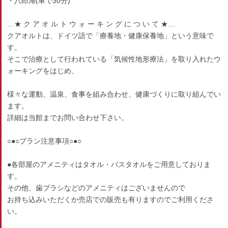
・八郎湖(車で30分)
…★ ク ア オ ル ト ウ ォ ー キ ン グ に つ い て ★…
クアオルトは、ドイツ語で「療養地・健康保養地」という意味で
す。
そこで治療として行われている「気候性地形療法」を取り入れたウ
ォーキングをはじめ、
様々な運動、温泉、食事を組み合わせ、健康づくりに取り組んでい
ます。
詳細は当館までお問い合わせ下さい。
○●○プラン注意事項○●○
●各部屋のアメニティはタオル・バスタオルをご用意しておりま
す。
その他、歯ブラシなどのアメニティはございませんので
お持ち込みいただくか売店での販売も有りますのでご利用くださ
い。