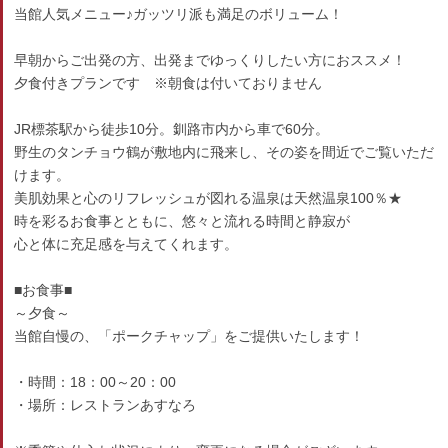
当館人気メニュー♪ガッツリ派も満足のボリューム！
早朝からご出発の方、出発までゆっくりしたい方におススメ！
夕食付きプランです ※朝食は付いておりません
JR標茶駅から徒歩10分。釧路市内から車で60分。
野生のタンチョウ鶴が敷地内に飛来し、その姿を間近でご覧いただ
けます。
美肌効果と心のリフレッシュが図れる温泉は天然温泉100％★
時を彩るお食事とともに、悠々と流れる時間と静寂が
心と体に充足感を与えてくれます。
■お食事■
～夕食～
当館自慢の、「ポークチャップ」をご提供いたします！
・時間：18：00～20：00
・場所：レストランあすなろ