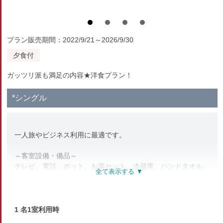
プラン販売期間：2022/9/21～2026/9/30
夕食付
ガッツリ派も満足の内容★洋食プラン！
*シングル
一人旅やビジネス利用に最適です。
～客室設備・備品～
テレビ、電話、ポット、お茶セット、冷蔵庫、ハンドタオル
バスタオル、浴衣、スリッパ、歯ブラシ、石鹸、カミソリ
リンスインシャンプー、ティッシュペーパー、トイレ
※全室無線LANをご利用いただけます。
1 名1室利用時