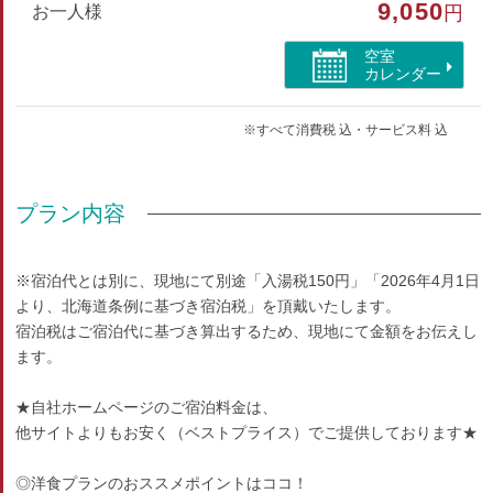
9,050
お一人様
円
部屋種別
空室
洋室（シングル）
カレンダー
部屋特徴
※すべて消費税 込・サービス料 込
トイレ/禁煙/インターネットができる部屋
プラン内容
※宿泊代とは別に、現地にて別途「入湯税150円」「2026年4月1日
より、北海道条例に基づき宿泊税」を頂戴いたします。
宿泊税はご宿泊代に基づき算出するため、現地にて金額をお伝えし
ます。
★自社ホームページのご宿泊料金は、
他サイトよりもお安く（ベストプライス）でご提供しております★
◎洋食プランのおススメポイントはココ！