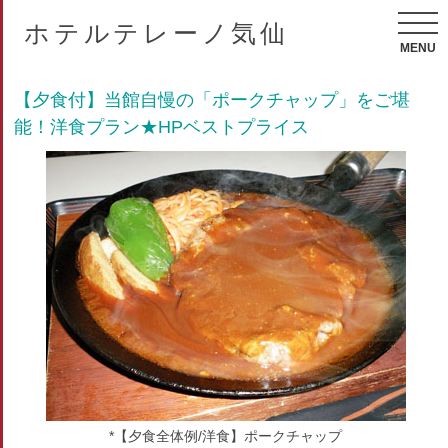
ホテルテレーノ気仙
MENU
【夕食付】当館自慢の「ポークチャップ」をご堪
能！洋食プラン★HPベストプライス
*【夕食全体例/洋食】ポークチャップ