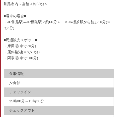
釧路市内～当館＜約60分＞
■電車の場合■
・JR釧路駅→JR標茶駅＜約60分＞ ※JR標茶駅から徒歩10分(車
で3分)
■周辺観光スポット■
・摩周湖(車で70分)
・屈斜路湖(車で70分)
・阿寒湖(車で100分)
食事情報
夕食付
チェックイン
15時00分～19時30分
チェックアウト