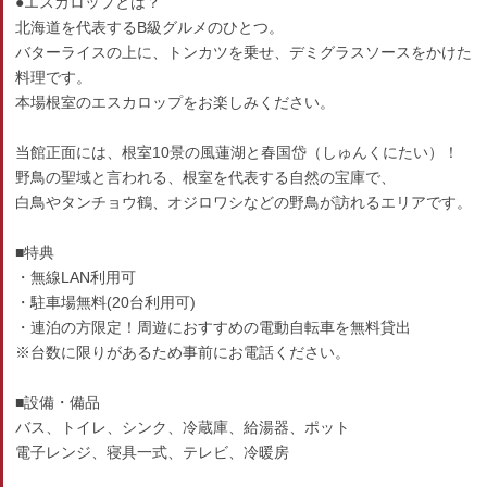
●エスカロップとは？
北海道を代表するB級グルメのひとつ。
バターライスの上に、トンカツを乗せ、デミグラスソースをかけた
料理です。
本場根室のエスカロップをお楽しみください。
当館正面には、根室10景の風蓮湖と春国岱（しゅんくにたい）！
野鳥の聖域と言われる、根室を代表する自然の宝庫で、
白鳥やタンチョウ鶴、オジロワシなどの野鳥が訪れるエリアです。
■特典
・無線LAN利用可
・駐車場無料(20台利用可)
・連泊の方限定！周遊におすすめの電動自転車を無料貸出
※台数に限りがあるため事前にお電話ください。
■設備・備品
バス、トイレ、シンク、冷蔵庫、給湯器、ポット
電子レンジ、寝具一式、テレビ、冷暖房