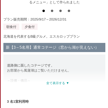
るメニュー」として作られました
プラン販売期間：2025/9/17～2026/12/31
朝食付
夕食付
北海道を代表するB級グルメ。エスカロッププラン
新【3～5名用】通常コテージ（窓から湖が見えない）
道路側に面したコテージです。
お部屋から風蓮湖はご覧いただけません。
～設備・備品～
バス、トイレ、冷蔵庫、シンク、電子レンジ
給湯器、寝具一式、テレビ、冷暖房、ポット
※タオル、歯ブラシ、髭剃りなどのご用意はございません。
3 名1室利用時
※寝巻のご用意はございません。