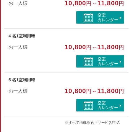
10,800
11,800
お一人様
円～
円
部屋種別
空室
カレンダー
コテージ・棟
4 名1室利用時
部屋特徴
10,800
11,800
お一人様
円～
円
トイレ/コテージ・棟/禁煙/シャワーのみ
空室
カレンダー
5 名1室利用時
10,800
11,800
お一人様
円～
円
空室
カレンダー
※すべて消費税 込・サービス料 込