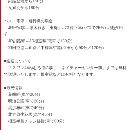
・釧路空港から150分
・女満別から180分
バス・電車・飛行機の場合
・JR根室駅→厚床行き「東梅」バス停下車(バスで25分)→徒歩10
分
・JR釧路駅→JR根室駅(電車で150分)
・羽田空港→釧路／中標津空港(羽田から90分／120分)
■送迎について
・「スワン44ねむろ道の駅」「ネイチャーセンター前」までは無料
で送迎いたします。根室駅などは有料となります。
■観光情報
・花咲岬(車で20分)
・明治公園(車で20分)
・納沙布岬(車で40分)
・北方原生花園(車で45分)
・根室半島チャシ跡群(車で60分)