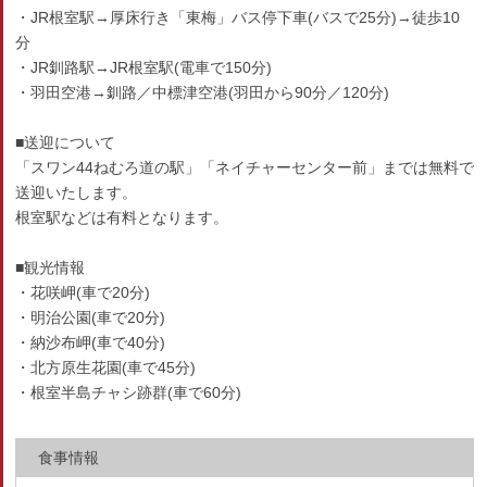
・JR根室駅→厚床行き「東梅」バス停下車(バスで25分)→徒歩10
分
・JR釧路駅→JR根室駅(電車で150分)
・羽田空港→釧路／中標津空港(羽田から90分／120分)
■送迎について
「スワン44ねむろ道の駅」「ネイチャーセンター前」までは無料で
送迎いたします。
根室駅などは有料となります。
■観光情報
・花咲岬(車で20分)
・明治公園(車で20分)
・納沙布岬(車で40分)
・北方原生花園(車で45分)
・根室半島チャシ跡群(車で60分)
食事情報