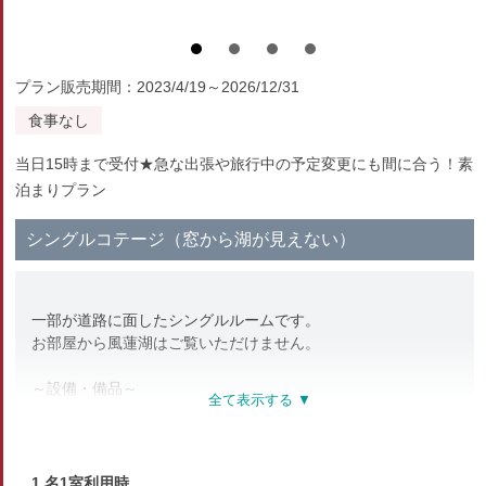
プラン販売期間：2023/4/19～2026/12/31
食事なし
当日15時まで受付★急な出張や旅行中の予定変更にも間に合う！素
泊まりプラン
シングルコテージ（窓から湖が見えない）
一部が道路に面したシングルルームです。
お部屋から風蓮湖はご覧いただけません。
～設備・備品～
バス、トイレ、冷蔵庫、シンク、電子レンジ
給湯器、寝具一式、テレビ、冷暖房、ポット
※タオル、歯ブラシ、髭剃りなどのご用意はございません。
1 名1室利用時