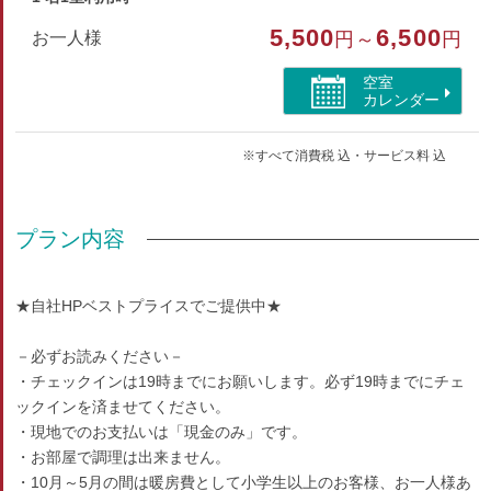
※寝巻のご用意はございません。
5,500
6,500
お一人様
円～
円
部屋種別
空室
カレンダー
コテージ・棟
※すべて消費税 込・サービス料 込
部屋特徴
トイレ/禁煙/シャワーのみ
プラン内容
★自社HPベストプライスでご提供中★
－必ずお読みください－
・チェックインは19時までにお願いします。必ず19時までにチェ
ックインを済ませてください。
・現地でのお支払いは「現金のみ」です。
・お部屋で調理は出来ません。
・10月～5月の間は暖房費として小学生以上のお客様、お一人様あ