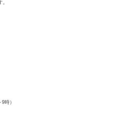
す。
～9時）