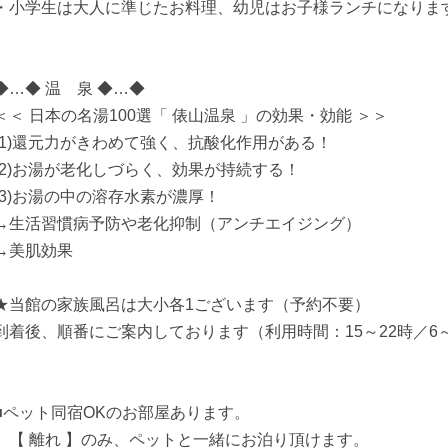
・小学生は大人に準じたお料理、幼児はお子様ランチになりま
◆…◆ 温 泉 ◆…◆
＜＜ 日本の名湯100選「 俵山温泉 」の効果・効能 ＞＞
(1)還元力がきわめて強く、抗酸化作用がある！
(2)お湯が老化しづらく、効果が持続する！
(3)お湯の中の溶存水素が濃厚！
→生活習慣病予防や老化抑制（アンチエイジング）
→美肌効果
★当館の家族風呂は大小各1ございます（予約不要）
到着後、順番にご案内しております（利用時間：15～22時／6
■ペット同宿OKのお部屋あります。
【 離れ 】のみ、ペットと一緒にお泊り頂けます。