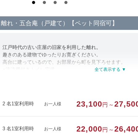
離れ・五合庵（戸建て）【ペット同宿可】
江戸時代の古い庄屋の旧家を利用した離れ。
趣きのある建物でゆったりお寛ぎください。
高台に建っているので、お部屋から町を見下ろせます。
●洗浄機付きトイレ完備
●館内の家族風呂（温泉）をご利用いただけます。
●ペットと一緒にお泊りいただけます。
23,100
27,50
部屋種別
和室
2 名1室利用時
お一人様
円～
部屋特徴
トイレ/離れ/ペット同室/洗浄機付トイレ
22,000
26,40
3 名1室利用時
お一人様
円～