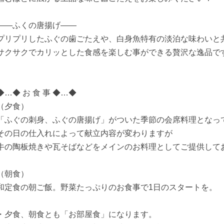
――ふくの唐揚げ――
プリプリしたふぐの歯ごたえや、白身魚特有の淡泊な味わいと
サクサクでカリッとした食感を楽しむ事ができる贅沢な逸品で
◆…◆ お 食 事 ◆…◆
（夕食）
「ふぐの刺身、ふぐの唐揚げ」がついた季節の会席料理となっ
その日の仕入れによって献立内容が変わりますが
牛の陶板焼きや瓦そばなどをメインのお料理としてご提供して
（朝食）
和定食の朝ご飯。野菜たっぷりのお食事で1日のスタートを。
・夕食、朝食とも「お部屋食」になります。