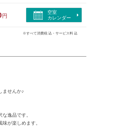
空室
0
円
カレンダー
※すべて消費税 込・サービス料 込
しませんか♪
沢な逸品です。
風味が楽しめます。