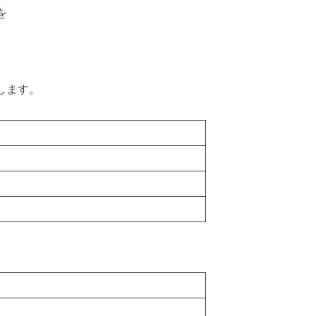
を
します。