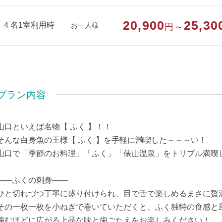
20,900
25,30
4 名1室利用時
お一人様
円～
プラン内容
山口といえば名物【 ふく 】！！
そんな白身魚の王様【 ふく 】を手軽に満喫した～～～い！
山口で「季節のお料理」「ふく」「俵山温泉」をトリプル満喫
――ふくの刺身――
ひと切れづつ丁寧に盛り付けられ、目で舌で楽しめるまさに贅
その一枚一枚を小ねぎで巻いていただくと、ふく独特の食感と
噛むほどに広がる上品な味と歯ごたえをお楽しみください！