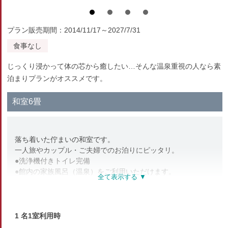
プラン販売期間：2014/11/17～2027/7/31
食事なし
じっくり浸かって体の芯から癒したい…そんな温泉重視の人なら素
泊まりプランがオススメです。
和室6畳
落ち着いた佇まいの和室です。
一人旅やカップル・ご夫婦でのお泊りにピッタリ。
●洗浄機付きトイレ完備
●館内の家族風呂（温泉）をご利用いただけます。
※古い建物のため、一部のお部屋に若干の傾き・ほころびがご
ざいます。
1 名1室利用時
部屋種別