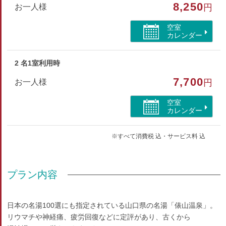
8,250
お一人様
円
和室
空室
部屋特徴
カレンダー
トイレ/洗浄機付トイレ
2 名1室利用時
7,700
お一人様
円
空室
カレンダー
※すべて消費税 込・サービス料 込
プラン内容
日本の名湯100選にも指定されている山口県の名湯「俵山温泉」。
リウマチや神経痛、疲労回復などに定評があり、古くから