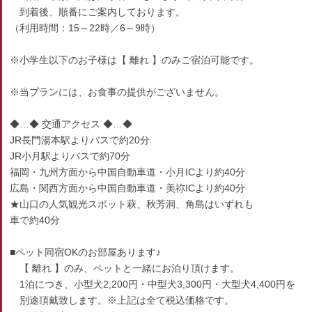
到着後、順番にご案内しております。
（利用時間：15～22時／6～9時）
※小学生以下のお子様は【 離れ 】のみご宿泊可能です。
※当プランには、お食事の提供がございません。
◆…◆ 交通アクセス ◆…◆
JR長門湯本駅よりバスで約20分
JR小月駅よりバスで約70分
福岡・九州方面から中国自動車道・小月ICより約40分
広島・関西方面から中国自動車道・美祢ICより約40分
★山口の人気観光スポット萩、秋芳洞、角島はいずれも
車で約40分
■ペット同宿OKのお部屋あります♪
【 離れ 】のみ、ペットと一緒にお泊り頂けます。
1泊につき、小型犬2,200円・中型犬3,300円・大型犬4,400円を
別途頂戴致します。※上記は全て税込価格です。