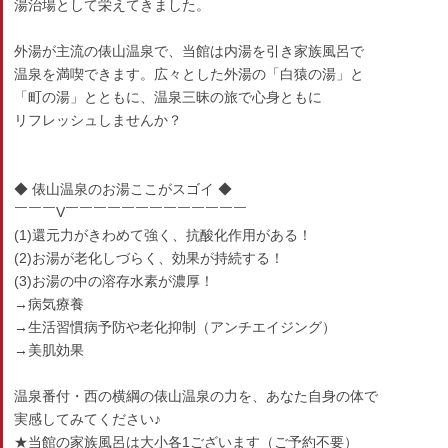
湯治場として栄えてきました。
外湯が主流の俵山温泉で、当館は内湯を引き家族風呂で
温泉を満喫できます。広々とした外湯の「白猿の湯」と
「町の湯」とともに、温泉三昧の旅で心身ともに
リフレッシュしませんか？
◆ 俵山温泉のお湯ここがスゴイ ◆
￣￣￣V￣￣￣￣￣￣￣￣￣￣￣￣￣
(1)還元力がきわめて強く、抗酸化作用がある！
(2)お湯が老化しづらく、効果が持続する！
(3)お湯の中の溶存水素が濃厚！
→病気療養
→生活習慣病予防や老化抑制（アンチエイジング）
→美肌効果
温泉番付・西の横綱の俵山温泉の力を、あなた自身の体で
実感してみてください♪
★当館の家族風呂は大小各1ございます（ご予約不要）