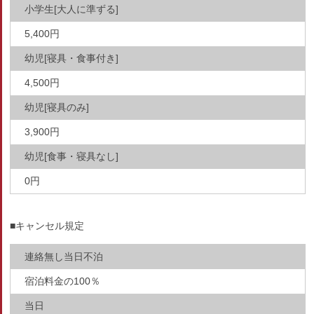
小学生[大人に準ずる]
5,400円
幼児[寝具・食事付き]
4,500円
幼児[寝具のみ]
3,900円
幼児[食事・寝具なし]
0円
■キャンセル規定
連絡無し当日不泊
宿泊料金の100％
当日