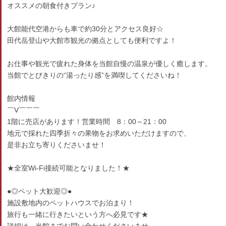
オススメの朝食付きプラン♪
大館能代空港からも車で約30分とアクセス良好☆
田代岳登山や大館市観光の拠点としても便利ですよ！
お仕事や観光で疲れた身体を当館自慢の温泉が優しく癒します。
当館でとびきりの“湯ったり感”を満喫してくださいね！
館内情報
￣V￣￣￣
1階に売店があります！営業時間 8：00～21：00
地元で採れた四季折々の果物をお求めいただけますので、
是非お立ち寄りくださいませ！
★全室Wi-Fi接続可能となりました！★
●◎ペット大歓迎◎●
施設敷地内のペットハウスでお泊まり！
旅行も一緒に行きたいという方へ必見です★