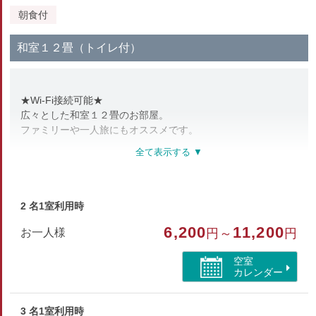
朝食付
和室１２畳（トイレ付）
★Wi-Fi接続可能★
広々とした和室１２畳のお部屋。
ファミリーや一人旅にもオススメです。
部屋種別
和室
2 名1室利用時
部屋特徴
6,200
11,200
お一人様
円～
円
トイレ/インターネットができる部屋
空室
カレンダー
3 名1室利用時