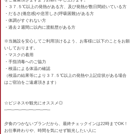
・３７.５℃以上の発熱がある方、及び発熱が数日間続いている方
・だるさ(倦怠感)や息苦しさ(呼吸困難)がある方
・体調がすぐれない方
・過去２週間に以内に渡航歴がある方
※当施設を安心してご利用頂けるよう、お客様に以下のことをお願
いしております。
・マスクの着用
・手指消毒へのご協力
・検温による体温の確認
（検温の結果等により３７.５℃以上の発熱や上記症状がある場合
はご宿泊をご遠慮頂きます）
☆ビジネスや観光にオススメ◎
─━─━─━─━─━─━─
夕食のつかないプランだから、最終チェックインは22時までOK！
お仕事終わりや、時間を気にせず観光したい人に