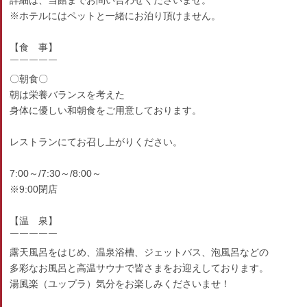
詳細は、当館までお問い合わせくださいませ。
※ホテルにはペットと一緒にお泊り頂けません。
【食 事】
￣￣￣￣￣
〇朝食〇
朝は栄養バランスを考えた
身体に優しい和朝食をご用意しております。
レストランにてお召し上がりください。
7:00～/7:30～/8:00～
※9:00閉店
【温 泉】
￣￣￣￣￣
露天風呂をはじめ、温泉浴槽、ジェットバス、泡風呂などの
多彩なお風呂と高温サウナで皆さまをお迎えしております。
湯風楽（ユップラ）気分をお楽しみくださいませ！