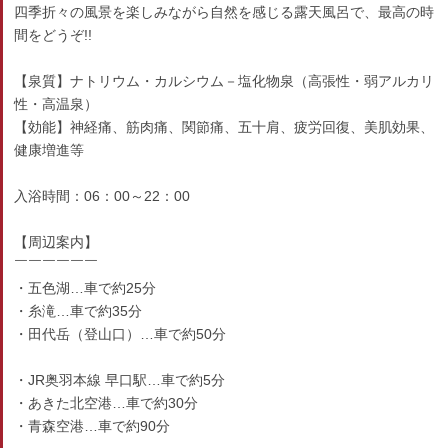
四季折々の風景を楽しみながら自然を感じる露天風呂で、最高の時
間をどうぞ!!
【泉質】ナトリウム・カルシウム－塩化物泉（高張性・弱アルカリ
性・高温泉）
【効能】神経痛、筋肉痛、関節痛、五十肩、疲労回復、美肌効果、
健康増進等
入浴時間：06：00～22：00
【周辺案内】
￣￣￣￣￣￣
・五色湖…車で約25分
・糸滝…車で約35分
・田代岳（登山口）…車で約50分
・JR奥羽本線 早口駅…車で約5分
・あきた北空港…車で約30分
・青森空港…車で約90分